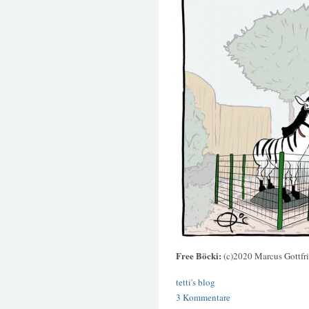
Free Böcki:
(c)2020 Marcus Gottfr
tetti's blog
3 Kommentare