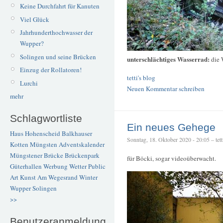
Keine Durchfahrt für Kanuten
Viel Glück
Jahrhunderthochwasser der
Wupper?
Solingen und seine Brücken
unterschlächtiges Wasserrad:
die 
Einzug der Rollatoren!
tetti's blog
Lurchi
Neuen Kommentar schreiben
mehr
Schlagwortliste
Ein neues Gehege
Haus Hohenscheid
Balkhauser
Sonntag, 18. Oktober 2020 - 20:05 – tett
Kotten
Müngsten
Adventskalender
Müngstener Brücke
Brückenpark
für Böcki, sogar videoüberwacht.
Güterhallen
Werbung
Wetter
Public
Art
Kunst
Am Wegesrand
Winter
Wupper
Solingen
>>
Benutzeranmeldung