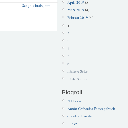
April 2019
(5)
Sengbachtalsperre
März 2019
(4)
Februar 2019
(4)
1
2
3
4
5
6
nächste Seite ›
letzte Seite »
Blogroll
500beine
Armin Gerhardts Fototagebuch
die olsenban.de
Flickr