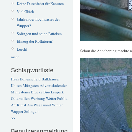
Keine Durchfahrt für Kanuten
Viel Glück
Jahrhunderthochwasser der
Wupper?
Solingen und seine Brücken
Einzug der Rollatoren!
Lurchi
Schon die Annäherung machte mic
mehr
Schlagwortliste
Haus Hohenscheid
Balkhauser
Kotten
Müngsten
Adventskalender
Müngstener Brücke
Brückenpark
Güterhallen
Werbung
Wetter
Public
Art
Kunst
Am Wegesrand
Winter
Wupper
Solingen
>>
Benutzeranmeldung