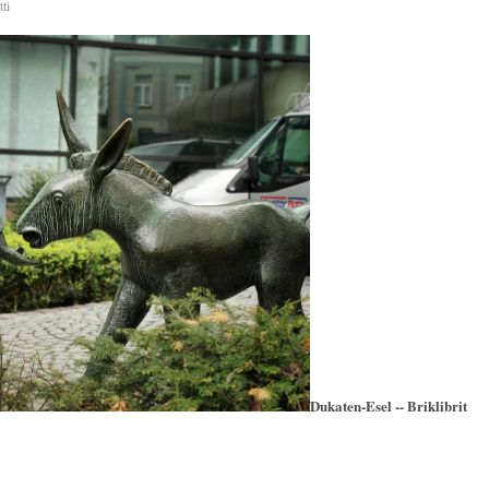
ti
Dukaten-Esel -- Briklibrit