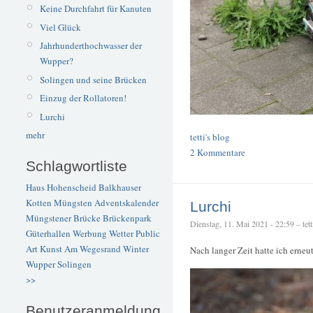
Keine Durchfahrt für Kanuten
Viel Glück
Jahrhunderthochwasser der
Wupper?
Solingen und seine Brücken
Einzug der Rollatoren!
Lurchi
mehr
tetti's blog
2 Kommentare
Schlagwortliste
Haus Hohenscheid
Balkhauser
Kotten
Müngsten
Adventskalender
Lurchi
Müngstener Brücke
Brückenpark
Dienstag, 11. Mai 2021 - 22:59 – tett
Güterhallen
Werbung
Wetter
Public
Art
Kunst
Am Wegesrand
Winter
Nach langer Zeit hatte ich erneu
Wupper
Solingen
>>
Benutzeranmeldung