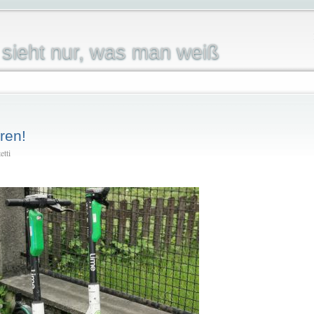
sieht nur, was man weiß
ren!
etti