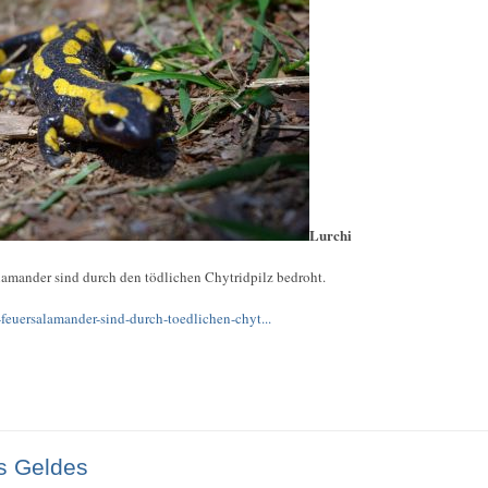
Lurchi
alamander sind durch den tödlichen Chytridpilz bedroht.
euersalamander-sind-durch-toedlichen-chyt...
s Geldes