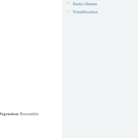
Studio Glumm
Totterbloschen
Vegetation:
Bausmühle