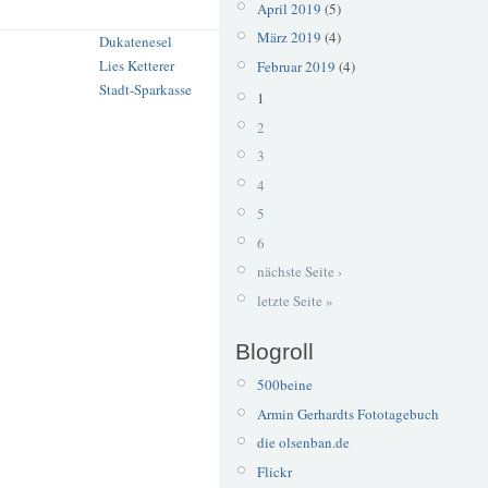
April 2019
(5)
März 2019
(4)
Dukatenesel
Lies Ketterer
Februar 2019
(4)
Stadt-Sparkasse
1
2
3
4
5
6
nächste Seite ›
letzte Seite »
Blogroll
500beine
Armin Gerhardts Fototagebuch
die olsenban.de
Flickr