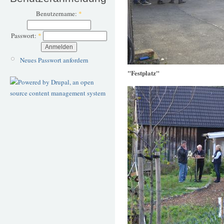
Benutzername:
*
Passwort:
*
Neues Passwort anfordern
"Festplatz"