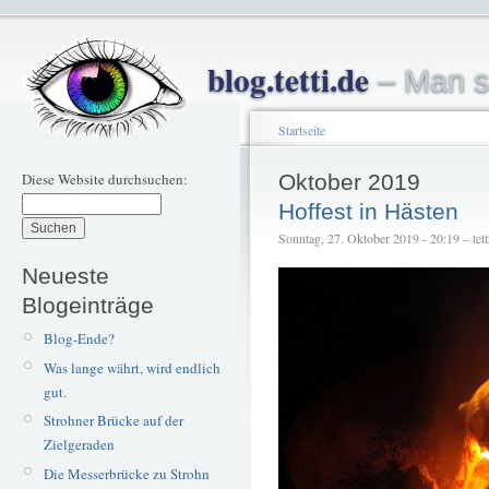
blog.tetti.de
– Man s
Startseite
Diese Website durchsuchen:
Oktober 2019
Hoffest in Hästen
Sonntag, 27. Oktober 2019 - 20:19 – tett
Neueste
Blogeinträge
Blog-Ende?
Was lange währt, wird endlich
gut.
Strohner Brücke auf der
Zielgeraden
Die Messerbrücke zu Strohn