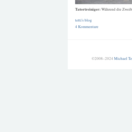
Tatortreiniger:
Während die Zweibe
tetti's blog
4 Kommentare
©2008–2024
Michael Te