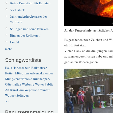
Keine Durchfahrt für Kanuten
Viel Glück
Jahrhunderthochwasser der
Wupper?
Solingen und seine Brücken
An der Feuerschale:
gemütlicher 
Einzug der Rollatoren!
Es geschehen noch Zeichen und Wund
Lurchi
ein Hoffest statt.
mehr
Vielen Dank an die drei jungen Fami
zusammengeschlossen habe und mit 
Schlagwortliste
geplanten Wirken gaben.
Haus Hohenscheid
Balkhauser
Kotten
Müngsten
Adventskalender
Müngstener Brücke
Brückenpark
Güterhallen
Werbung
Wetter
Public
Art
Kunst
Am Wegesrand
Winter
Wupper
Solingen
>>
Benutzeranmeldung