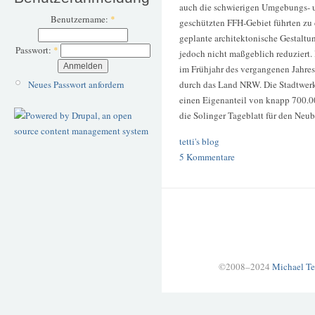
auch die schwierigen Umgebungs- 
Benutzername:
*
geschützten FFH-Gebiet führten zu 
geplante architektonische Gestaltu
Passwort:
*
jedoch nicht maßgeblich reduziert.
im Frühjahr des vergangenen Jahre
durch das Land NRW. Die Stadtwerk
Neues Passwort anfordern
einen Eigenanteil von knapp 700.00
die Solinger Tageblatt für den Neu
tetti's blog
5 Kommentare
©2008–2024
Michael Te