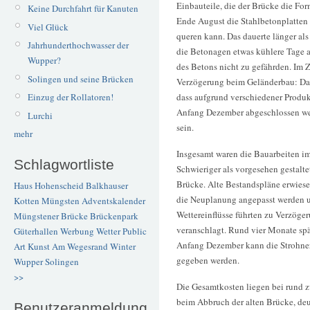
Einbauteile, die der Brücke die Fo
Keine Durchfahrt für Kanuten
Ende August die Stahlbetonplatten 
Viel Glück
queren kann. Das dauerte länger als
Jahrhunderthochwasser der
die Betonagen etwas kühlere Tage 
Wupper?
des Betons nicht zu gefährden. Im Z
Solingen und seine Brücken
Verzögerung beim Geländerbau: Das
Einzug der Rollatoren!
dass aufgrund verschiedener Produk
Anfang Dezember abgeschlossen wer
Lurchi
sein.
mehr
Insgesamt waren die Bauarbeiten im
Schlagwortliste
Schwieriger als vorgesehen gestalte
Brücke. Alte Bestandspläne erwiese
Haus Hohenscheid
Balkhauser
die Neuplanung angepasst werden un
Kotten
Müngsten
Adventskalender
Wettereinflüsse führten zu Verzög
Müngstener Brücke
Brückenpark
veranschlagt. Rund vier Monate spät
Güterhallen
Werbung
Wetter
Public
Anfang Dezember kann die Strohner
Art
Kunst
Am Wegesrand
Winter
gegeben werden.
Wupper
Solingen
>>
Die Gesamtkosten liegen bei rund 
beim Abbruch der alten Brücke, deu
Benutzeranmeldung