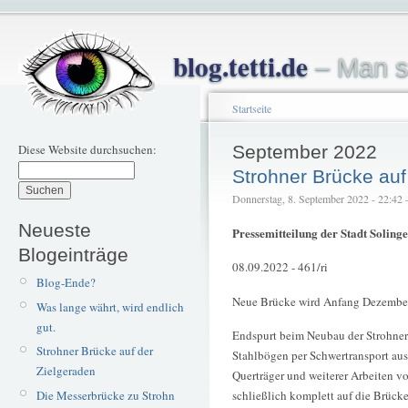
blog.tetti.de
– Man s
Startseite
Diese Website durchsuchen:
September 2022
Strohner Brücke auf
Donnerstag, 8. September 2022 - 22:42 – 
Neueste
Pressemitteilung der Stadt Solinge
Blogeinträge
08.09.2022 - 461/ri
Blog-Ende?
Neue Brücke wird Anfang Dezember
Was lange währt, wird endlich
gut.
Endspurt beim Neubau der Strohner 
Strohner Brücke auf der
Stahlbögen per Schwertransport au
Zielgeraden
Querträger und weiterer Arbeiten vo
Die Messerbrücke zu Strohn
schließlich komplett auf die Brücke