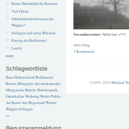
Keine Durchfahrt für Kanuten
Viel Glück
Jahrhunderthochwasser der
Wupper?
Solingen und seine Brücken
Novemberwetter:
Nebel bei +3°C
Einzug der Rollatoren!
tetti's blog
Lurchi
1 Kommentar
mehr
Schlagwortliste
Haus Hohenscheid
Balkhauser
©2008–2024
Michael Te
Kotten
Müngsten
Adventskalender
Müngstener Brücke
Brückenpark
Güterhallen
Werbung
Wetter
Public
Art
Kunst
Am Wegesrand
Winter
Wupper
Solingen
>>
Benutzeranmeldung