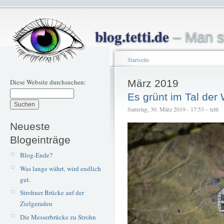
blog.tetti.de
– Man s
Startseite
Diese Website durchsuchen:
März 2019
Es grünt im Tal der
Samstag, 30. März 2019 - 17:53 – tetti
Neueste
Blogeinträge
Blog-Ende?
Was lange währt, wird endlich
gut.
Strohner Brücke auf der
Zielgeraden
Die Messerbrücke zu Strohn