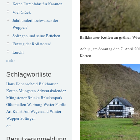
Keine Durchfahrt für Kanuten
Viel Glück
Jahrhunderthochwasser der
Wupper?
Solingen und seine Brücken
Balkhauser Kotten an grüner Wie
Einzug der Rollatoren!
Ach ja, am Sonntag den 7. April 2
Lurchi
Kotten.
mehr
Schlagwortliste
Haus Hohenscheid
Balkhauser
Kotten
Müngsten
Adventskalender
Müngstener Brücke
Brückenpark
Güterhallen
Werbung
Wetter
Public
Art
Kunst
Am Wegesrand
Winter
Wupper
Solingen
>>
Benutzeranmeldung