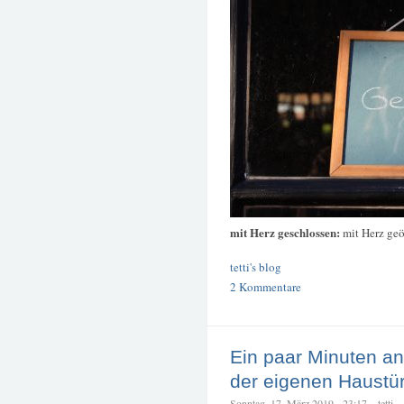
mit Herz geschlossen:
mit Herz geö
tetti's blog
2 Kommentare
Ein paar Minuten an
der eigenen Haustü
Sonntag, 17. März 2019 - 23:17 – tetti