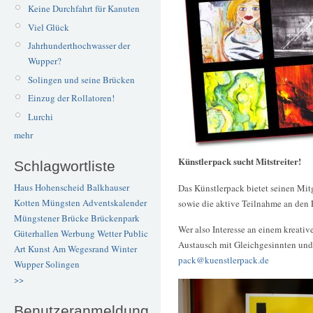
Keine Durchfahrt für Kanuten
Viel Glück
Jahrhunderthochwasser der
Wupper?
Solingen und seine Brücken
Einzug der Rollatoren!
Lurchi
mehr
Künstlerpack sucht Mitstreiter!
Schlagwortliste
Haus Hohenscheid
Balkhauser
Das Künstlerpack bietet seinen Mit
Kotten
Müngsten
Adventskalender
sowie die aktive Teilnahme an den 
Müngstener Brücke
Brückenpark
Wer also Interesse an einem kreati
Güterhallen
Werbung
Wetter
Public
Austausch mit Gleichgesinnten und 
Art
Kunst
Am Wegesrand
Winter
pack@kuenstlerpack.de
Wupper
Solingen
>>
Benutzeranmeldung