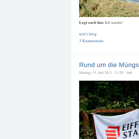
Legt euch hin:
Ich wache!
tetti's blog
3 Kommentare
Rund um die Müngs
Montag, 15. Juli 2013 - 21:29 – tetti