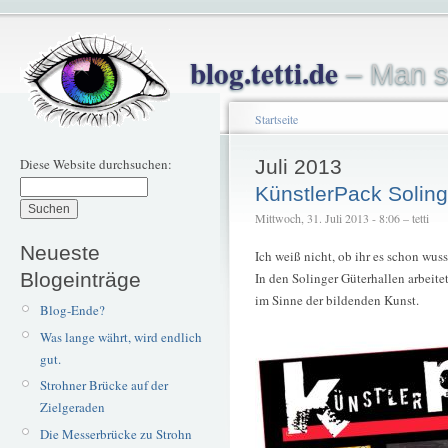
blog.tetti.de
– Man s
Startseite
Diese Website durchsuchen:
Juli 2013
KünstlerPack Solin
Mittwoch, 31. Juli 2013 - 8:06 – tetti
Neueste
Ich weiß nicht, ob ihr es schon wuss
Blogeinträge
In den Solinger Güterhallen arbeite
im Sinne der bildenden Kunst.
Blog-Ende?
Was lange währt, wird endlich
gut.
Strohner Brücke auf der
Zielgeraden
Die Messerbrücke zu Strohn