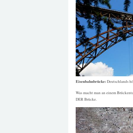
Eisenbahnbrücke:
Deutschlands hö
Was macht man an einem Brückentag
DER Brücke.