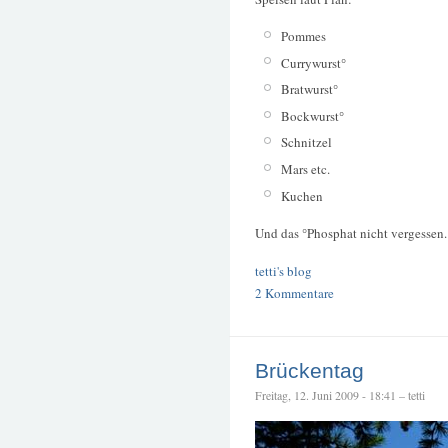
Pommes
Currywurst°
Bratwurst°
Bockwurst°
Schnitzel
Mars etc.
Kuchen
Und das °Phosphat nicht vergessen
tetti's blog
2 Kommentare
Brückentag
Freitag, 12. Juni 2009 - 18:41 – tetti