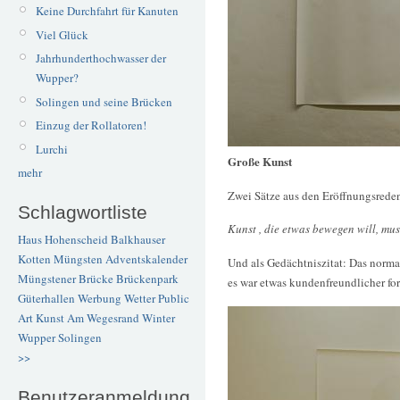
Keine Durchfahrt für Kanuten
Viel Glück
Jahrhunderthochwasser der
Wupper?
Solingen und seine Brücken
Einzug der Rollatoren!
Lurchi
Große Kunst
mehr
Zwei Sätze aus den Eröffnungsreden 
Schlagwortliste
Kunst , die etwas bewegen will, mus
Haus Hohenscheid
Balkhauser
Kotten
Müngsten
Adventskalender
Und als Gedächtniszitat: Das norma
Müngstener Brücke
Brückenpark
es war etwas kundenfreundlicher for
Güterhallen
Werbung
Wetter
Public
Art
Kunst
Am Wegesrand
Winter
Wupper
Solingen
>>
Benutzeranmeldung