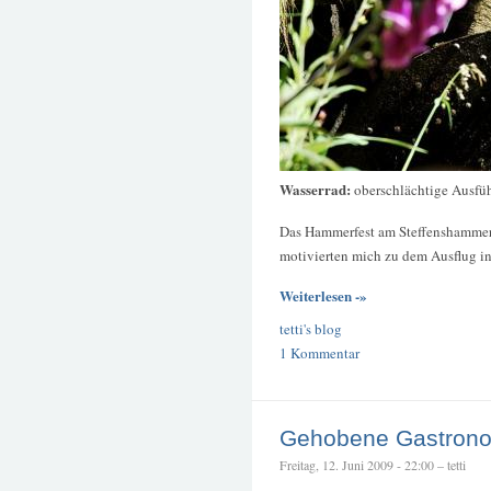
Wasserrad:
oberschlächtige Ausfü
Das Hammerfest am Steffenshammer 
motivierten mich zu dem Ausflug in
Weiterlesen -»
tetti's blog
1 Kommentar
Gehobene Gastron
Freitag, 12. Juni 2009 - 22:00 – tetti