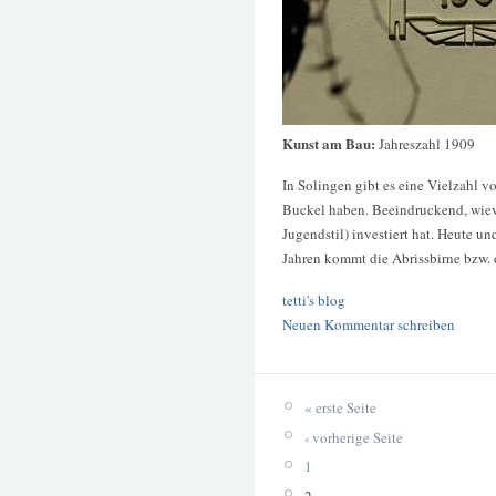
Kunst am Bau:
Jahreszahl 1909
In Solingen gibt es eine Vielzahl 
Buckel haben. Beeindruckend, wievi
Jugendstil) investiert hat. Heute un
Jahren kommt die Abrissbirne bzw.
tetti's blog
Neuen Kommentar schreiben
« erste Seite
‹ vorherige Seite
1
2