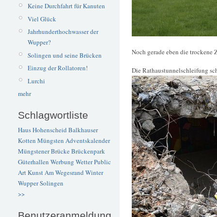
Keine Durchfahrt für Kanuten
Viel Glück
Jahrhunderthochwasser der
Wupper?
Noch gerade eben die trockene 
Solingen und seine Brücken
Einzug der Rollatoren!
Die Rathaustunnelschleifung schr
Lurchi
mehr
Schlagwortliste
Haus Hohenscheid
Balkhauser
Kotten
Müngsten
Adventskalender
Müngstener Brücke
Brückenpark
Güterhallen
Werbung
Wetter
Public
Art
Kunst
Am Wegesrand
Winter
Wupper
Solingen
>>
Benutzeranmeldung