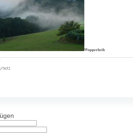
Wupperheih
:
ck/7652
fügen