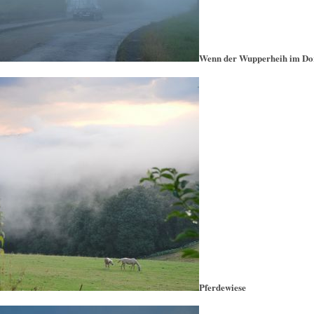
Wenn der Wupperheih im Do
Pferdewiese