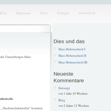
Blog
Impressum
News
Solingen
www.tetti.de
Dies und das
Haus Hohenscheid I
Haus Hohenscheid II
r die Unnersberger-Allee
Haus Hohenscheid III
Neueste
Kommentare
Entsorgt
vor 1 Jahr 10 Wochen
oudastraße
Blog
vor 2 Jahre 12 Wochen
d), „Nachwuchskünstler“ konnten