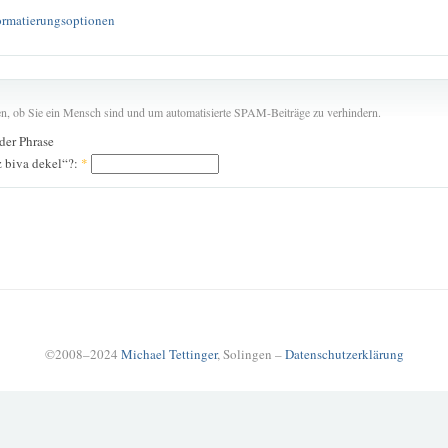
ormatierungsoptionen
len, ob Sie ein Mensch sind und um automatisierte SPAM-Beiträge zu verhindern.
 der Phrase
z biva dekel“?:
*
©2008–2024
Michael Tettinger
, Solingen –
Datenschutzerklärung