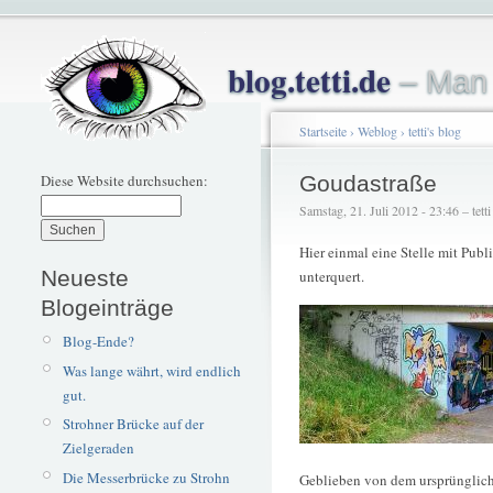
blog.tetti.de
– Man 
Startseite
›
Weblog
›
tetti's blog
Diese Website durchsuchen:
Goudastraße
Samstag, 21. Juli 2012 - 23:46 – tetti
Hier einmal eine Stelle mit Publ
Neueste
unterquert.
Blogeinträge
Blog-Ende?
Was lange währt, wird endlich
gut.
Strohner Brücke auf der
Zielgeraden
Die Messerbrücke zu Strohn
Geblieben von dem ursprünglich