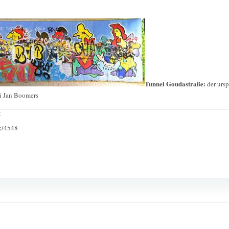
Tunnel Goudastraße:
der urs
ei Jan Boomers
:
ck/4548