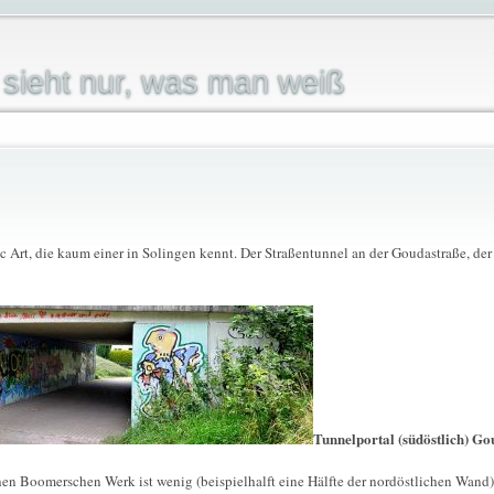
sieht nur, was man weiß
ic Art, die kaum einer in Solingen kennt. Der Straßentunnel an der Goudastraße, de
Tunnelportal (südöstlich) G
en Boomerschen Werk ist wenig (beispielhalft eine Hälfte der nordöstlichen Wan