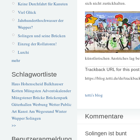
sich nicht zurückhalten.
Keine Durchfahrt für Kanuten
Viel Glück
Jahrhunderthochwasser der
Wupper?
Solingen und seine Brücken
Einzug der Rollatoren!
Lurchi
künstlerischen Anstriches lag b
mehr
Trackback URL for this post
Schlagwortliste
https://blog.tetti.de/de/trackba
Haus Hohenscheid
Balkhauser
Kotten
Müngsten
Adventskalender
tetti's blog
Müngstener Brücke
Brückenpark
Güterhallen
Werbung
Wetter
Public
Art
Kunst
Am Wegesrand
Winter
Kommentare
Wupper
Solingen
>>
Solingen ist bunt
Benutzeranmeldung