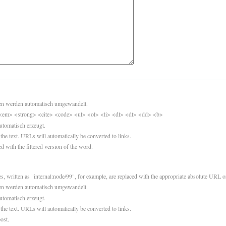
sen werden automatisch umgewandelt.
<em> <strong> <cite> <code> <ul> <ol> <li> <dl> <dt> <dd> <b>
utomatisch erzeugt.
 the text. URLs will automatically be converted to links.
d with the filtered version of the word.
es, written as "internal:node/99", for example, are replaced with the appropriate absolute URL or
sen werden automatisch umgewandelt.
utomatisch erzeugt.
 the text. URLs will automatically be converted to links.
ost.