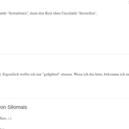
härfe "freiradieren", dann den Rest ohne Unschärfe "freistellen".
t. Eigentlich wollte ich nur "gefighted" streuen. Wenn ich das höre, bekomme ich 
von Silomais
ais. ;-)
ten