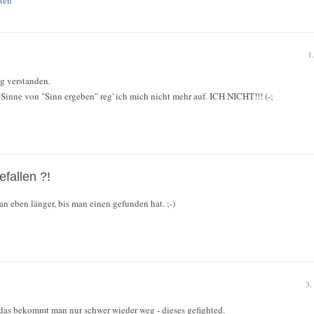
1
ng verstanden.
Sinne von "Sinn ergeben" reg' ich mich nicht mehr auf. ICH NICHT!!! (-;
efallen ?!
an eben länger, bis man einen gefunden hat. ;-)
3.
s...das bekommt man nur schwer wieder weg - dieses gefighted.