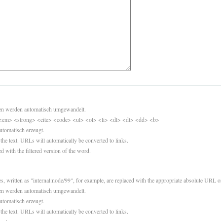
sen werden automatisch umgewandelt.
<em> <strong> <cite> <code> <ul> <ol> <li> <dl> <dt> <dd> <b>
utomatisch erzeugt.
 the text. URLs will automatically be converted to links.
d with the filtered version of the word.
es, written as "internal:node/99", for example, are replaced with the appropriate absolute URL or
sen werden automatisch umgewandelt.
utomatisch erzeugt.
 the text. URLs will automatically be converted to links.