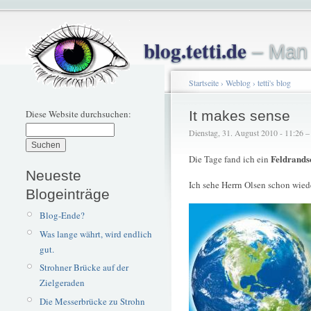
blog.tetti.de
– Man 
Startseite
›
Weblog
›
tetti's blog
Diese Website durchsuchen:
It makes sense
Dienstag, 31. August 2010 - 11:26 – t
Feldrands
Die Tage fand ich ein
Neueste
Ich sehe Herrn Olsen schon wieder
Blogeinträge
Blog-Ende?
Was lange währt, wird endlich
gut.
Strohner Brücke auf der
Zielgeraden
Die Messerbrücke zu Strohn