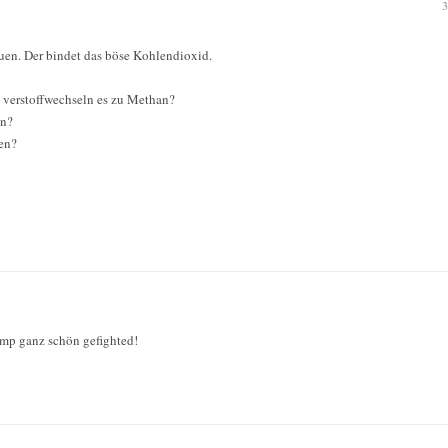
3
uen. Der bindet das böse Kohlendioxid.
 verstoffwechseln es zu Methan?
in?
en?
imp ganz schön gefighted!