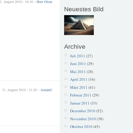
1. August 2010 - 16:18 –
Herr Olsen
Neuestes Bild
Archive
Juli 2011
(27)
Juni 2011
(29)
Mai 2011
(28)
April 2011
(34)
März 2011
(41)
31. August 2010 - 21:28 –
ArminG
Februar 2011
(29)
Januar 2011
(33)
Dezember 2010
(52)
November 2010
(38)
Oktober 2010
(45)