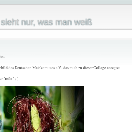
sieht nur, was man weiß
etti
child
des Deutschen Maiskomitees e.V., das mich zu dieser Collage anregte:
 "rofln" ;-)