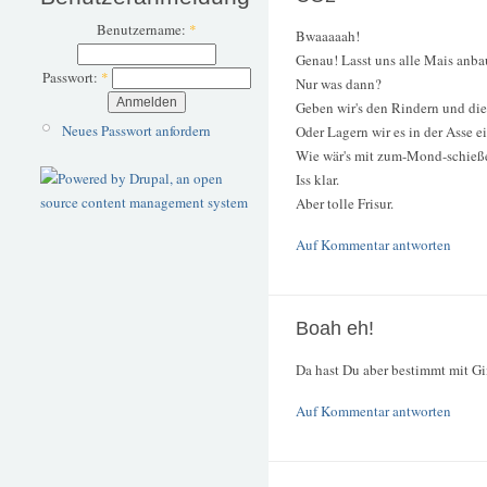
Benutzername:
*
Bwaaaaah!
Genau! Lasst uns alle Mais anba
Passwort:
*
Nur was dann?
Geben wir's den Rindern und die
Neues Passwort anfordern
Oder Lagern wir es in der Asse e
Wie wär's mit zum-Mond-schieß
Iss klar.
Aber tolle Frisur.
Auf Kommentar antworten
Boah eh!
Da hast Du aber bestimmt mit G
Auf Kommentar antworten