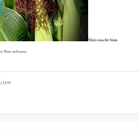
Mais macht Sinn
n Hirn anbauen.
:
ck/2430