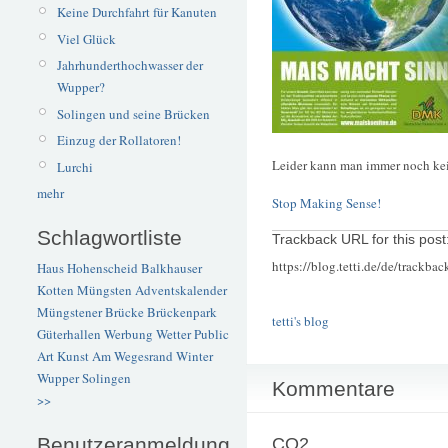
Keine Durchfahrt für Kanuten
Viel Glück
Jahrhunderthochwasser der
Wupper?
Solingen und seine Brücken
Einzug der Rollatoren!
Leider kann man immer noch kei
Lurchi
mehr
Stop Making Sense!
Schlagwortliste
Trackback URL for this post
https://blog.tetti.de/de/trackba
Haus Hohenscheid
Balkhauser
Kotten
Müngsten
Adventskalender
Müngstener Brücke
Brückenpark
tetti's blog
Güterhallen
Werbung
Wetter
Public
Art
Kunst
Am Wegesrand
Winter
Wupper
Solingen
Kommentare
>>
Benutzeranmeldung
CO2