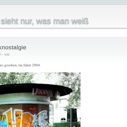
sieht nur, was man weiß
knostalgie
– tetti
aus gesehen, im Jahre 2004.