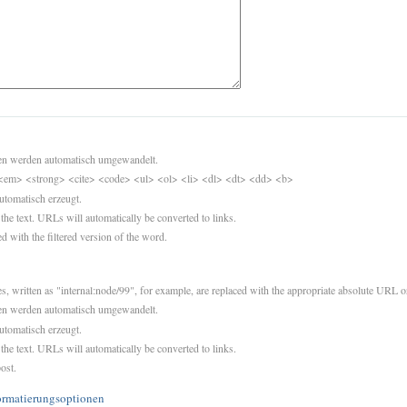
sen werden automatisch umgewandelt.
<em> <strong> <cite> <code> <ul> <ol> <li> <dl> <dt> <dd> <b>
utomatisch erzeugt.
 the text. URLs will automatically be converted to links.
d with the filtered version of the word.
es, written as "internal:node/99", for example, are replaced with the appropriate absolute URL or
sen werden automatisch umgewandelt.
utomatisch erzeugt.
 the text. URLs will automatically be converted to links.
ost.
ormatierungsoptionen