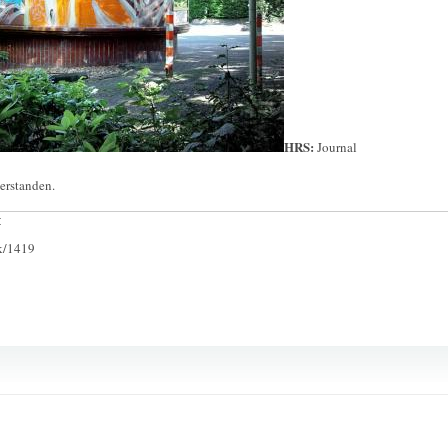
HRS:
Journal
erstanden.
:
ck/1419