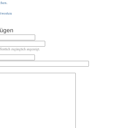
chen
.
tworten
fügen
ffentlich zugänglich angezeigt.