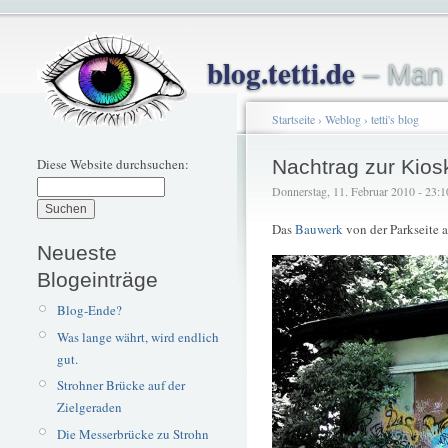
blog.tetti.de
– Man 
Startseite
›
Weblog
›
tetti's blog
Diese Website durchsuchen:
Nachtrag zur Kios
Donnerstag, 11. Februar 2010 - 23:10 
Das
Bauwerk
von der Parkseite 
Neueste
Blogeinträge
Blog-Ende?
Was lange währt, wird endlich
gut.
Strohner Brücke auf der
Zielgeraden
Die Messerbrücke zu Strohn