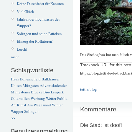
Keine Durchfahrt für Kanuten
Viel Glück
Jahrhunderthochwasser der
Wupper?
Solingen und seine Brücken
Einzug der Rollatoren!
Lurchi
Das
Farbenfroh
hat man falsch v
mehr
Trackback URL for this post
Schlagwortliste
https://blog.tetti.de/de/trackba
Haus Hohenscheid
Balkhauser
Kotten
Müngsten
Adventskalender
tetti's blog
Müngstener Brücke
Brückenpark
Güterhallen
Werbung
Wetter
Public
Art
Kunst
Am Wegesrand
Winter
Kommentare
Wupper
Solingen
>>
Die Stadt ist doof!
Benutzeranmeldung