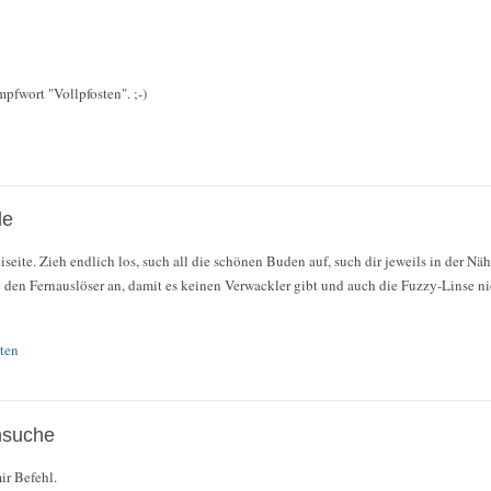
fwort "Vollpfosten". ;-)
de
seite. Zieh endlich los, such all die schönen Buden auf, such dir jeweils in der Näh
den Fernauslöser an, damit es keinen Verwackler gibt und auch die Fuzzy-Linse n
ten
nsuche
ir Befehl.