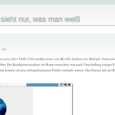
sieht nur, was man weiß
 tetti
ecurity Alert TA08-319A
erzählt etwas von
Mozilla Updates for Multiple Vulnerabi
elber. Die Konfigurationsdatei im Homeverzeichnis war nach Umschiffung einiger Fal
nde konnte ich den selbstgebackenen Firefox erstmals starten. Das Fenster mit der