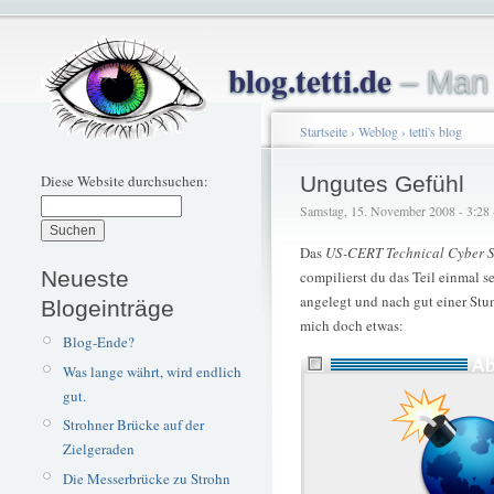
blog.tetti.de
– Man 
Startseite
›
Weblog
›
tetti's blog
Diese Website durchsuchen:
Ungutes Gefühl
Samstag, 15. November 2008 - 3:28 –
Das
US-CERT Technical Cyber S
Neueste
compilierst du das Teil einmal s
angelegt und nach gut einer Stu
Blogeinträge
mich doch etwas:
Blog-Ende?
Was lange währt, wird endlich
gut.
Strohner Brücke auf der
Zielgeraden
Die Messerbrücke zu Strohn