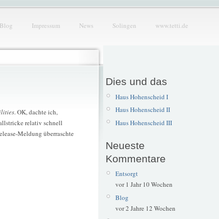
Blog
Impressum
News
Solingen
www.tetti.de
Dies und das
Haus Hohenscheid I
Haus Hohenscheid II
lities
. OK, dachte ich,
Haus Hohenscheid III
lstricke relativ schnell
 Release-Meldung überraschte
Neueste
Kommentare
Entsorgt
vor 1 Jahr 10 Wochen
Blog
vor 2 Jahre 12 Wochen