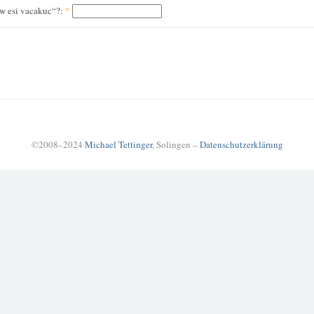
ew esi vacakuc“?:
*
©2008–2024
Michael Tettinger
, Solingen –
Datenschutzerklärung