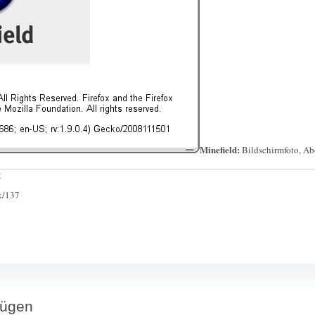
Minefield:
Bildschirmfoto, Abo
:
ck/137
fügen