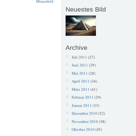
Minenfeld
Neuestes Bild
Archive
Juli 2011
(27)
Juni 2011
(29)
Mai 2011
(28)
April 2011
(34)
März 2011
(41)
Februar 2011
(29)
Januar 2011
(33)
Dezember 2010
(52)
November 2010
(38)
Oktober 2010
(45)