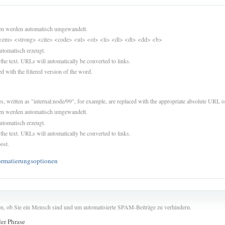
sen werden automatisch umgewandelt.
<em> <strong> <cite> <code> <ul> <ol> <li> <dl> <dt> <dd> <b>
utomatisch erzeugt.
 the text. URLs will automatically be converted to links.
d with the filtered version of the word.
es, written as "internal:node/99", for example, are replaced with the appropriate absolute URL or
sen werden automatisch umgewandelt.
utomatisch erzeugt.
 the text. URLs will automatically be converted to links.
ost.
ormatierungsoptionen
len, ob Sie ein Mensch sind und um automatisierte SPAM-Beiträge zu verhindern.
der Phrase