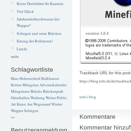
Keine Durchfahrt für Kanuten
Viel Glück
Jahrhunderthochwasser der
Wupper?
Solingen und seine Brücken
Einzug der Rollatoren!
Lurchi
mehr
Schlagwortliste
Trackback URL for this post
Haus Hohenscheid
Balkhauser
https://blog.tetti.de/de/trackba
Kotten
Müngsten
Adventskalender
Müngstener Brücke
Brückenpark
tetti's blog
Güterhallen
Werbung
Wetter
Public
Art
Kunst
Am Wegesrand
Winter
Wupper
Solingen
Kommentare
>>
Kommentar hinzu
Benutzeranmeldung