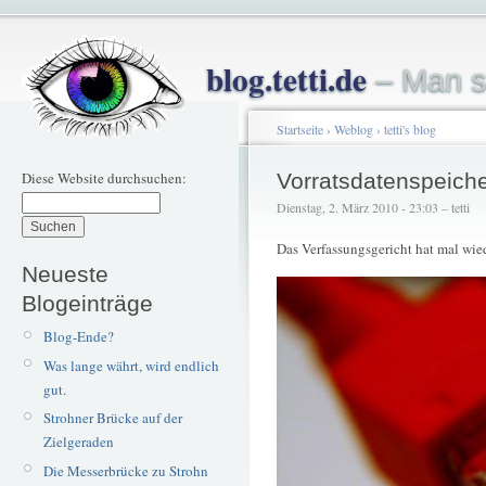
blog.tetti.de
– Man s
Startseite
›
Weblog
›
tetti's blog
Diese Website durchsuchen:
Vorratsdatenspeich
Dienstag, 2. März 2010 - 23:03 – tetti
Das Verfassungsgericht hat mal wie
Neueste
Blogeinträge
Blog-Ende?
Was lange währt, wird endlich
gut.
Strohner Brücke auf der
Zielgeraden
Die Messerbrücke zu Strohn