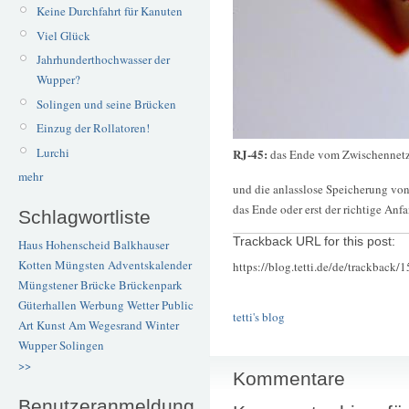
Keine Durchfahrt für Kanuten
Viel Glück
Jahrhunderthochwasser der
Wupper?
Solingen und seine Brücken
Einzug der Rollatoren!
Lurchi
RJ-45:
das Ende vom Zwischennet
mehr
und die anlasslose Speicherung vo
das Ende oder erst der richtige An
Schlagwortliste
Trackback URL for this post:
Haus Hohenscheid
Balkhauser
Kotten
Müngsten
Adventskalender
https://blog.tetti.de/de/trackback/
Müngstener Brücke
Brückenpark
Güterhallen
Werbung
Wetter
Public
tetti's blog
Art
Kunst
Am Wegesrand
Winter
Wupper
Solingen
>>
Kommentare
Benutzeranmeldung