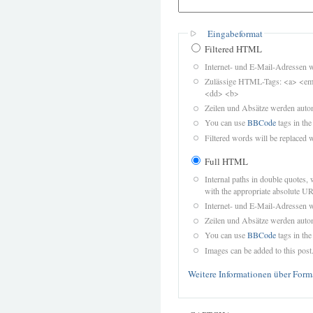
Eingabeformat
Filtered HTML
Internet- und E-Mail-Adressen 
Zulässige HTML-Tags: <a> <em>
<dd> <b>
Zeilen und Absätze werden autom
You can use
BBCode
tags in the
Filtered words will be replaced w
Full HTML
Internal paths in double quotes, 
with the appropriate absolute URL
Internet- und E-Mail-Adressen 
Zeilen und Absätze werden autom
You can use
BBCode
tags in the
Images can be added to this post
Weitere Informationen über Form