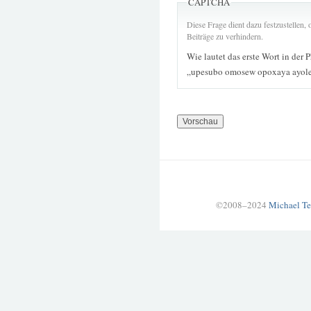
CAPTCHA
Diese Frage dient dazu festzustellen
Beiträge zu verhindern.
Wie lautet das erste Wort in der 
„upesubo omosew opoxaya ayole 
©2008–2024
Michael Te