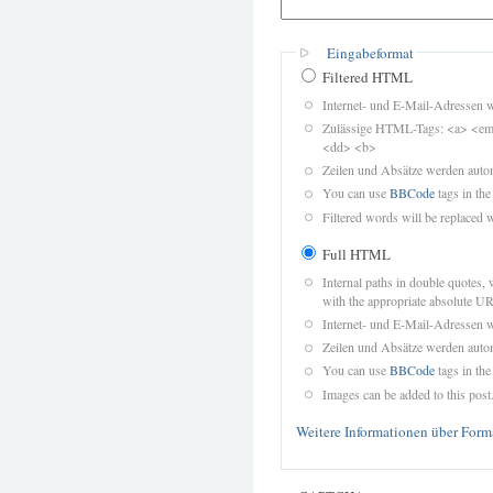
Eingabeformat
Filtered HTML
Internet- und E-Mail-Adressen 
Zulässige HTML-Tags: <a> <em>
<dd> <b>
Zeilen und Absätze werden autom
You can use
BBCode
tags in the
Filtered words will be replaced w
Full HTML
Internal paths in double quotes, 
with the appropriate absolute URL
Internet- und E-Mail-Adressen 
Zeilen und Absätze werden autom
You can use
BBCode
tags in the
Images can be added to this post
Weitere Informationen über Form