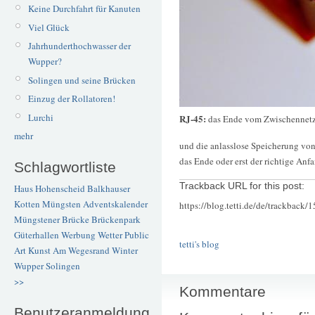
Keine Durchfahrt für Kanuten
Viel Glück
Jahrhunderthochwasser der
Wupper?
Solingen und seine Brücken
Einzug der Rollatoren!
Lurchi
RJ-45:
das Ende vom Zwischennet
mehr
und die anlasslose Speicherung vo
das Ende oder erst der richtige An
Schlagwortliste
Trackback URL for this post:
Haus Hohenscheid
Balkhauser
Kotten
Müngsten
Adventskalender
https://blog.tetti.de/de/trackback/
Müngstener Brücke
Brückenpark
Güterhallen
Werbung
Wetter
Public
tetti's blog
Art
Kunst
Am Wegesrand
Winter
Wupper
Solingen
>>
Kommentare
Benutzeranmeldung