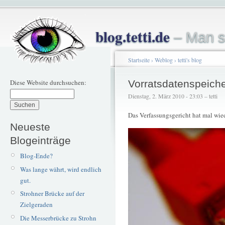
blog.tetti.de
– Man s
Startseite
›
Weblog
›
tetti's blog
Diese Website durchsuchen:
Vorratsdatenspeich
Dienstag, 2. März 2010 - 23:03 – tetti
Das Verfassungsgericht hat mal wie
Neueste
Blogeinträge
Blog-Ende?
Was lange währt, wird endlich
gut.
Strohner Brücke auf der
Zielgeraden
Die Messerbrücke zu Strohn