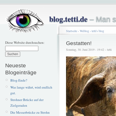
blog.tetti.de
– Man s
Startseite
›
Weblog
›
tetti's blog
Diese Website durchsuchen:
Gestatten!
Sonntag, 30. Juni 2019 - 19:42 – tetti
Neueste
Blogeinträge
Blog-Ende?
Was lange währt, wird endlich
gut.
Strohner Brücke auf der
Zielgeraden
Die Messerbrücke zu Strohn