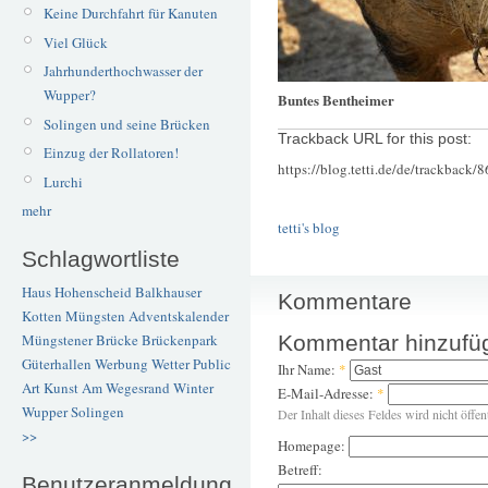
Keine Durchfahrt für Kanuten
Viel Glück
Jahrhunderthochwasser der
Wupper?
Buntes Bentheimer
Solingen und seine Brücken
Trackback URL for this post:
Einzug der Rollatoren!
https://blog.tetti.de/de/trackback/
Lurchi
mehr
tetti's blog
Schlagwortliste
Haus Hohenscheid
Balkhauser
Kommentare
Kotten
Müngsten
Adventskalender
Kommentar hinzufü
Müngstener Brücke
Brückenpark
Güterhallen
Werbung
Wetter
Public
Ihr Name:
*
Art
Kunst
Am Wegesrand
Winter
E-Mail-Adresse:
*
Wupper
Solingen
Der Inhalt dieses Feldes wird nicht öffen
>>
Homepage:
Betreff:
Benutzeranmeldung