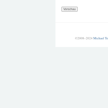
©2008–2024
Michael Te