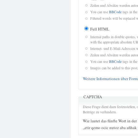
Zeilen und Absätze werden autom
You can use
BBCode
tags in the
Filtered words will be replaced w
Full HTML
Internal paths in double quotes, 
with the appropriate absolute URL
Internet- und E-Mail-Adressen 
Zeilen und Absätze werden autom
You can use
BBCode
tags in the
Images can be added to this post
Weitere Informationen über Form
CAPTCHA
Diese Frage dient dazu festzustellen
Beiträge zu verhindern.
Wie lautet das fünfte Wort in der
„etir qemo ocic nutoz aba afihak