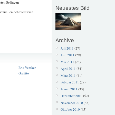
ten Solingen
Neuestes Bild
 sexuellen Schmierereien.
Archive
Juli 2011
(27)
Juni 2011
(29)
Ars Publica
Mai 2011
(28)
Botanischer Garten
Eric Ventker
April 2011
(34)
Graffito
März 2011
(41)
Februar 2011
(29)
Januar 2011
(33)
Dezember 2010
(52)
November 2010
(38)
Oktober 2010
(45)