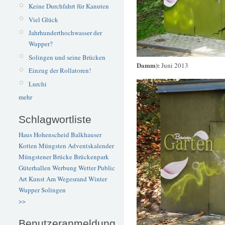
Keine Durchfahrt für Kanuten
Viel Glück
Jahrhunderthochwasser der
Wupper?
Solingen und seine Brücken
Damm):
Juni 2013
Einzug der Rollatoren!
Lurchi
mehr
Schlagwortliste
Haus Hohenscheid
Balkhauser
Kotten
Müngsten
Adventskalender
Müngstener Brücke
Brückenpark
Güterhallen
Werbung
Wetter
Public
Art
Kunst
Am Wegesrand
Winter
Wupper
Solingen
>>
Benutzeranmeldung