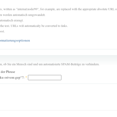
es, written as "internal:node/99", for example, are replaced with the appropriate absolute URL or
sen werden automatisch umgewandelt.
utomatisch erzeugt.
 the text. URLs will automatically be converted to links.
ost.
ormatierungsoptionen
len, ob Sie ein Mensch sind und um automatisierte SPAM-Beiträge zu verhindern.
n der Phrase
eku orivem gep“?:
*