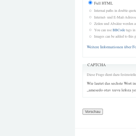
Full HTML
Internal paths in double quot
Internet- und E-Mail-Adres
Zeilen und Absätze werden a
You can use
BBCode
tags in
Images can be added to this p
Weitere Informationen über F
CAPTCHA
Diese Frage dient dazu festzustel
Wie lautet das sechste Wort i
„amesedo otav xuvu lefoza y