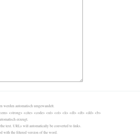
sen werden automatisch umgewandelt.
<em> <strong> <cite> <code> <ul> <ol> <li> <dl> <dt> <dd> <b>
utomatisch erzeugt.
 the text. URLs will automatically be converted to links.
d with the filtered version of the word.