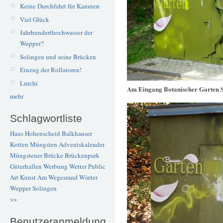
Keine Durchfahrt für Kanuten
Viel Glück
Jahrhunderthochwasser der
Wupper?
Solingen und seine Brücken
Einzug der Rollatoren!
Lurchi
Am Eingang Botanischer Garten 
mehr
Schlagwortliste
Haus Hohenscheid
Balkhauser
Kotten
Müngsten
Adventskalender
Müngstener Brücke
Brückenpark
Güterhallen
Werbung
Wetter
Public
Art
Kunst
Am Wegesrand
Winter
Wupper
Solingen
>>
Benutzeranmeldung