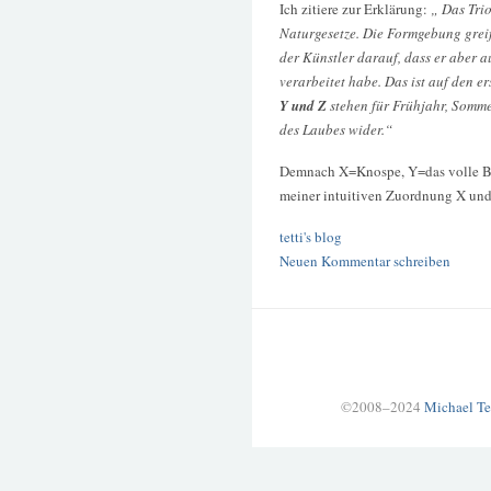
Ich zitiere zur Erklärung:
„ Das Tri
Naturgesetze. Die Formgebung greif
der Künstler darauf, dass er aber a
verarbeitet habe. Das ist auf den e
Y und Z
stehen für Frühjahr, Somme
des Laubes wider.“
Demnach X=Knospe, Y=das volle Bla
meiner intuitiven Zuordnung X und
tetti's blog
Neuen Kommentar schreiben
©2008–2024
Michael Te