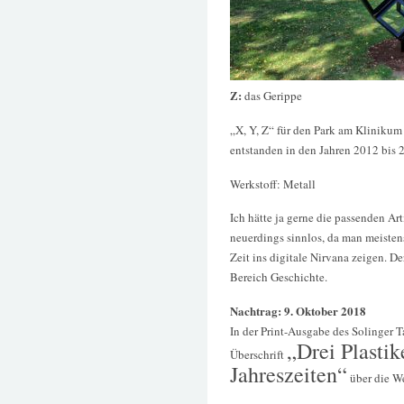
Z:
das Gerippe
„X, Y, Z“ für den Park am Klinikum
entstanden in den Jahren 2012 bis 
Werkstoff: Metall
Ich hätte ja gerne die passenden Arti
neuerdings sinnlos, da man meistens
Zeit ins digitale Nirvana zeigen.
Bereich Geschichte.
Nachtrag: 9. Oktober 2018
In der Print-Ausgabe des Solinger T
„Drei Plastik
Überschrift
Jahreszeiten“
über die W