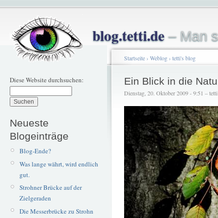
blog.tetti.de
– Man s
Startseite
›
Weblog
›
tetti's blog
Diese Website durchsuchen:
Ein Blick in die Natu
Dienstag, 20. Oktober 2009 - 9:51 – tetti
Neueste
Blogeinträge
Blog-Ende?
Was lange währt, wird endlich
gut.
Strohner Brücke auf der
Zielgeraden
Die Messerbrücke zu Strohn