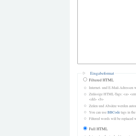
Eingabeformat
Filtered HTML
Internet- und E-Mail-Adressen 
Zulässige HTML-Tags: <a> <em>
<dd> <b>
Zeilen und Absätze werden autom
You can use
BBCode
tags in the
Filtered words will be replaced w
Full HTML