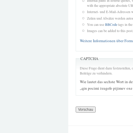
Internal paths in double quotes, 
with the appropriate absolute URL
Internet- und E-Mail-Adressen 
Zeilen und Absätze werden autom
You can use
BBCode
tags in the
Images can be added to this post
Weitere Informationen über Form
CAPTCHA
Diese Frage dient dazu festzustellen
Beiträge zu verhindern.
Wie lautet das sechste Wort in d
„qin pocimi ixugefo pijimev ox