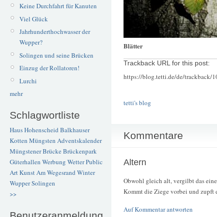
Keine Durchfahrt für Kanuten
Viel Glück
Jahrhunderthochwasser der
Wupper?
Blätter
Solingen und seine Brücken
Trackback URL for this post:
Einzug der Rollatoren!
https://blog.tetti.de/de/trackback/
Lurchi
mehr
tetti's blog
Schlagwortliste
Haus Hohenscheid
Balkhauser
Kommentare
Kotten
Müngsten
Adventskalender
Müngstener Brücke
Brückenpark
Altern
Güterhallen
Werbung
Wetter
Public
Art
Kunst
Am Wegesrand
Winter
Obwohl gleich alt, vergilbt das eine
Wupper
Solingen
Kommt die Ziege vorbei und zupft da
>>
Auf Kommentar antworten
Benutzeranmeldung