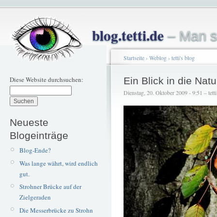
blog.tetti.de
– Man s
Startseite
›
Weblog
›
tetti's blog
Diese Website durchsuchen:
Ein Blick in die Natu
Dienstag, 20. Oktober 2009 - 9:51 – tetti
Neueste
Blogeinträge
Blog-Ende?
Was lange währt, wird endlich
gut.
Strohner Brücke auf der
Zielgeraden
Die Messerbrücke zu Strohn