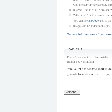
Internal paths in double quotes, 
with the appropriate absolute URL
Internet- und E-Mail-Adressen 
Zeilen und Absätze werden autom
You can use
BBCode
tags in the
Images can be added to this post
Weitere Informationen über Form
CAPTCHA
Diese Frage dient dazu festzustellen
Beiträge zu verhindern.
Wie lautet das sechste Wort in d
„watela iwuyab amuh yoz cagep