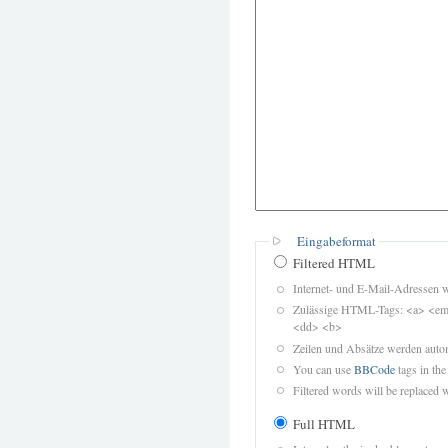
Eingabeformat
Filtered HTML
Internet- und E-Mail-Adressen 
Zulässige HTML-Tags: <a> <em>
<dd> <b>
Zeilen und Absätze werden autom
You can use
BBCode
tags in the
Filtered words will be replaced w
Full HTML