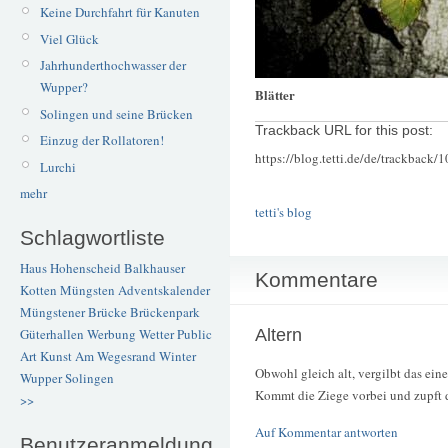
Keine Durchfahrt für Kanuten
Viel Glück
Jahrhunderthochwasser der
Wupper?
Blätter
Solingen und seine Brücken
Trackback URL for this post:
Einzug der Rollatoren!
https://blog.tetti.de/de/trackback/
Lurchi
mehr
tetti's blog
Schlagwortliste
Haus Hohenscheid
Balkhauser
Kommentare
Kotten
Müngsten
Adventskalender
Müngstener Brücke
Brückenpark
Altern
Güterhallen
Werbung
Wetter
Public
Art
Kunst
Am Wegesrand
Winter
Obwohl gleich alt, vergilbt das eine
Wupper
Solingen
Kommt die Ziege vorbei und zupft da
>>
Auf Kommentar antworten
Benutzeranmeldung