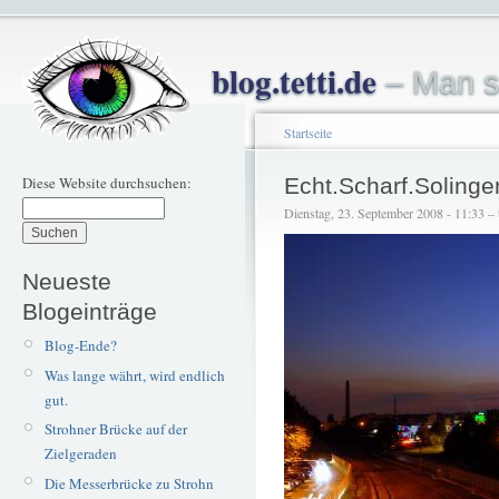
blog.tetti.de
– Man s
Startseite
Diese Website durchsuchen:
Echt.Scharf.Solinge
Dienstag, 23. September 2008 - 11:33 – t
Neueste
Blogeinträge
Blog-Ende?
Was lange währt, wird endlich
gut.
Strohner Brücke auf der
Zielgeraden
Die Messerbrücke zu Strohn