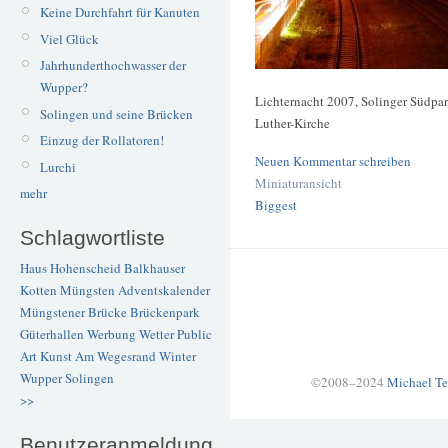
Keine Durchfahrt für Kanuten
Viel Glück
Jahrhunderthochwasser der
Wupper?
Lichternacht 2007, Solinger Südpa
Solingen und seine Brücken
Luther-Kirche
Einzug der Rollatoren!
Neuen Kommentar schreiben
Lurchi
Miniaturansicht
mehr
Biggest
Schlagwortliste
Haus Hohenscheid
Balkhauser
Kotten
Müngsten
Adventskalender
Müngstener Brücke
Brückenpark
Güterhallen
Werbung
Wetter
Public
Art
Kunst
Am Wegesrand
Winter
Wupper
Solingen
©2008–2024
Michael Te
>>
Benutzeranmeldung