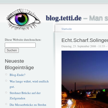
blog.tetti.de
– Man s
Startseite
Diese Website durchsuchen:
Echt.Scharf.Solinge
Dienstag, 23. September 2008 - 11:33 – t
Neueste
Blogeinträge
Blog-Ende?
Was lange währt, wird endlich
gut.
Strohner Brücke auf der
Zielgeraden
Die Messerbrücke zu Strohn