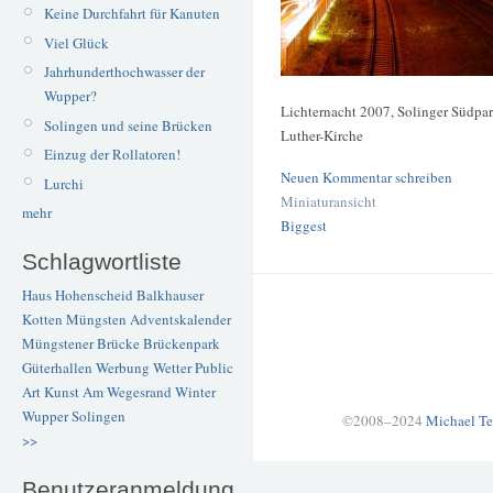
Keine Durchfahrt für Kanuten
Viel Glück
Jahrhunderthochwasser der
Wupper?
Lichternacht 2007, Solinger Südpa
Solingen und seine Brücken
Luther-Kirche
Einzug der Rollatoren!
Neuen Kommentar schreiben
Lurchi
Miniaturansicht
mehr
Biggest
Schlagwortliste
Haus Hohenscheid
Balkhauser
Kotten
Müngsten
Adventskalender
Müngstener Brücke
Brückenpark
Güterhallen
Werbung
Wetter
Public
Art
Kunst
Am Wegesrand
Winter
Wupper
Solingen
©2008–2024
Michael Te
>>
Benutzeranmeldung