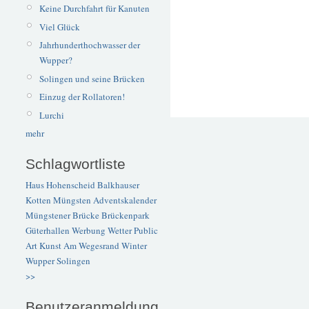
Keine Durchfahrt für Kanuten
Viel Glück
Jahrhunderthochwasser der
Wupper?
Solingen und seine Brücken
Einzug der Rollatoren!
Lurchi
mehr
Schlagwortliste
Haus Hohenscheid
Balkhauser
Kotten
Müngsten
Adventskalender
Müngstener Brücke
Brückenpark
Güterhallen
Werbung
Wetter
Public
Art
Kunst
Am Wegesrand
Winter
Wupper
Solingen
>>
Benutzeranmeldung