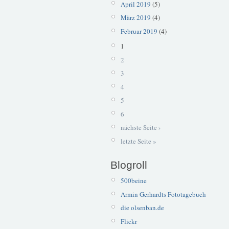
April 2019
(5)
März 2019
(4)
Februar 2019
(4)
1
2
3
4
5
6
nächste Seite ›
letzte Seite »
Blogroll
500beine
Armin Gerhardts Fototagebuch
die olsenban.de
Flickr