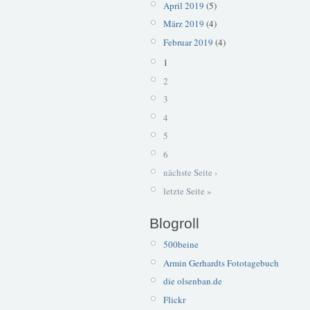
April 2019
(5)
März 2019
(4)
Februar 2019
(4)
1
2
3
4
5
6
nächste Seite ›
letzte Seite »
Blogroll
500beine
Armin Gerhardts Fototagebuch
die olsenban.de
Flickr