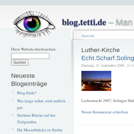
blog.tetti.de
– Man 
Startseite
Diese Website durchsuchen:
Luther-Kirche
Echt.Scharf.Solin
Dienstag, 23. September 2008 - 11:33 
Neueste
Blogeinträge
Blog-Ende?
Lichternacht 2007, Solinger Süd
Was lange währt, wird endlich
gut.
Neuen Kommentar schreiben
Strohner Brücke auf der
Zielgeraden
Die Messerbrücke zu Strohn