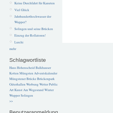
Keine Durchfahrt für Kanuten
Viel Glück
Jahrhunderthochwasser der
Wupper?
Solingen und seine Brücken
Einzug der Rollatoren!
Lurchi
mehr
Schlagwortliste
Haus Hohenscheid
Balkhauser
Kotten
Müngsten
Adventskalender
Müngstener Brücke
Brückenpark
Güterhallen
Werbung
Wetter
Public
Art
Kunst
Am Wegesrand
Winter
Wupper
Solingen
>>
Benutzeranmeldung