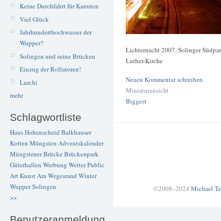
Keine Durchfahrt für Kanuten
Viel Glück
Jahrhunderthochwasser der
Wupper?
Lichternacht 2007, Solinger Südpa
Solingen und seine Brücken
Luther-Kirche
Einzug der Rollatoren!
Neuen Kommentar schreiben
Lurchi
Miniaturansicht
mehr
Biggest
Schlagwortliste
Haus Hohenscheid
Balkhauser
Kotten
Müngsten
Adventskalender
Müngstener Brücke
Brückenpark
Güterhallen
Werbung
Wetter
Public
Art
Kunst
Am Wegesrand
Winter
Wupper
Solingen
©2008–2024
Michael Te
>>
Benutzeranmeldung