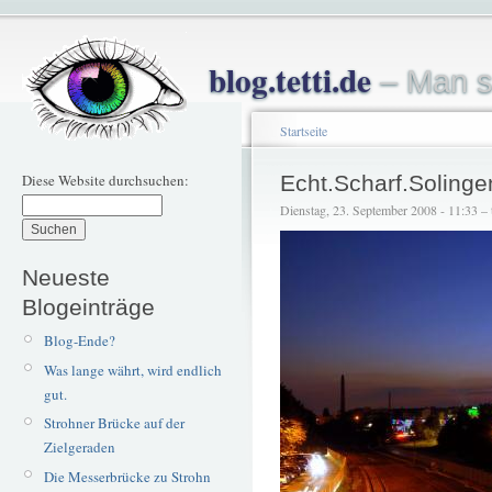
blog.tetti.de
– Man s
Startseite
Diese Website durchsuchen:
Echt.Scharf.Solinge
Dienstag, 23. September 2008 - 11:33 – t
Neueste
Blogeinträge
Blog-Ende?
Was lange währt, wird endlich
gut.
Strohner Brücke auf der
Zielgeraden
Die Messerbrücke zu Strohn