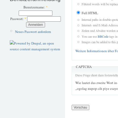
Filtered words will be replace
Benutzername:
*
Full HTML
Passwort:
*
Internal paths in double quot
Internet- und E-Mail-Adres
Zeilen und Absätze werden a
Neues Passwort anfordern
You can use
BBCode
tags in
Images can be added to this p
Weitere Informationen über F
CAPTCHA
Diese Frage dient dazu festzustel
Wie lautet das zweite Wort in
„ogolag nupop cih piye esay