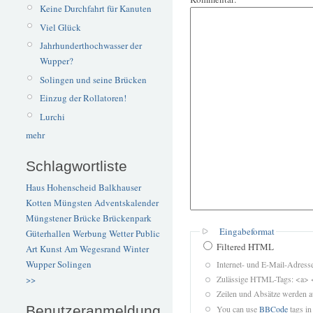
Keine Durchfahrt für Kanuten
Viel Glück
Jahrhunderthochwasser der
Wupper?
Solingen und seine Brücken
Einzug der Rollatoren!
Lurchi
mehr
Schlagwortliste
Haus Hohenscheid
Balkhauser
Kotten
Müngsten
Adventskalender
Müngstener Brücke
Brückenpark
Eingabeformat
Güterhallen
Werbung
Wetter
Public
Filtered HTML
Art
Kunst
Am Wegesrand
Winter
Wupper
Solingen
Internet- und E-Mail-Adres
Zulässige HTML-Tags: <a> 
>>
Zeilen und Absätze werden a
Benutzeranmeldung
You can use
BBCode
tags in