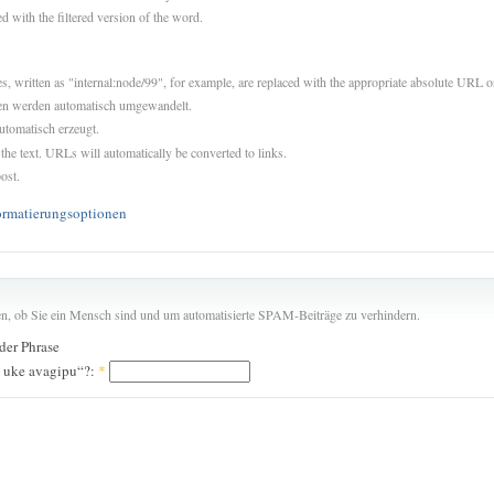
d with the filtered version of the word.
es, written as "internal:node/99", for example, are replaced with the appropriate absolute URL or
sen werden automatisch umgewandelt.
utomatisch erzeugt.
 the text. URLs will automatically be converted to links.
ost.
ormatierungsoptionen
len, ob Sie ein Mensch sind und um automatisierte SPAM-Beiträge zu verhindern.
 der Phrase
o uke avagipu“?:
*