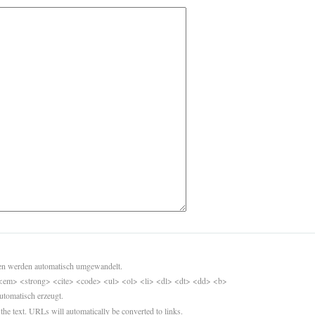
sen werden automatisch umgewandelt.
<em> <strong> <cite> <code> <ul> <ol> <li> <dl> <dt> <dd> <b>
utomatisch erzeugt.
 the text. URLs will automatically be converted to links.