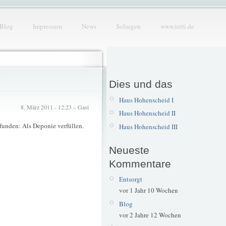
Blog
Impressum
News
Solingen
www.tetti.de
Dies und das
Haus Hohenscheid I
8. März 2011 - 12:23 – Gast
Haus Hohenscheid II
funden: Als Deponie verfüllen.
Haus Hohenscheid III
Neueste
Kommentare
Entsorgt
vor 1 Jahr 10 Wochen
Blog
vor 2 Jahre 12 Wochen