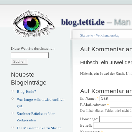
blog.tetti.de
– Man 
Startseite
›
Veilchendienstag
Diese Website durchsuchen:
Auf Kommentar an
Hübsch, ein Juwel der
Hübsch, ein Juwel der Stadt. Un
Neueste
Blogeinträge
Auf Kommentar an
Blog-Ende?
Ihr Name:
*
Was lange währt, wird endlich
E-Mail-Adresse:
*
gut.
Der Inhalt dieses Feldes wird nicht ö
Strohner Brücke auf der
Homepage:
Zielgeraden
Betreff:
Die Messerbrücke zu Strohn
Kommentar:
*