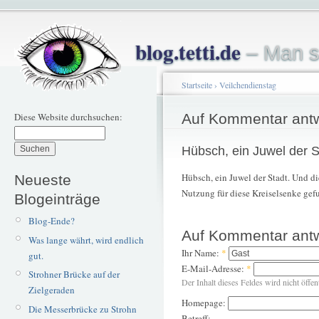
blog.tetti.de
– Man s
Startseite
›
Veilchendienstag
Diese Website durchsuchen:
Auf Kommentar ant
Hübsch, ein Juwel der S
Hübsch, ein Juwel der Stadt. Und d
Neueste
Nutzung für diese Kreiselsenke gef
Blogeinträge
Blog-Ende?
Auf Kommentar ant
Was lange währt, wird endlich
Ihr Name:
*
gut.
E-Mail-Adresse:
*
Strohner Brücke auf der
Der Inhalt dieses Feldes wird nicht öffen
Zielgeraden
Homepage:
Die Messerbrücke zu Strohn
Betreff: