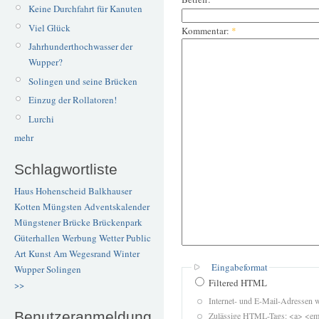
Keine Durchfahrt für Kanuten
Viel Glück
Kommentar:
*
Jahrhunderthochwasser der
Wupper?
Solingen und seine Brücken
Einzug der Rollatoren!
Lurchi
mehr
Schlagwortliste
Haus Hohenscheid
Balkhauser
Kotten
Müngsten
Adventskalender
Müngstener Brücke
Brückenpark
Güterhallen
Werbung
Wetter
Public
Art
Kunst
Am Wegesrand
Winter
Eingabeformat
Wupper
Solingen
Filtered HTML
>>
Internet- und E-Mail-Adressen 
Benutzeranmeldung
Zulässige HTML-Tags: <a> <em>