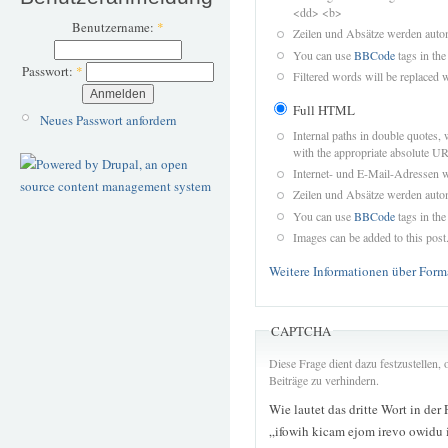
<dd> <b>
Benutzername:
*
Zeilen und Absätze werden autom
You can use
BBCode
tags in the
Passwort:
*
Filtered words will be replaced w
Full HTML
Neues Passwort anfordern
Internal paths in double quotes, 
with the appropriate absolute URL
Internet- und E-Mail-Adressen 
Zeilen und Absätze werden autom
You can use
BBCode
tags in the
Images can be added to this post
Weitere Informationen über Form
CAPTCHA
Diese Frage dient dazu festzustellen
Beiträge zu verhindern.
Wie lautet das dritte Wort in der
„ifowih kicam ejom irevo owidu