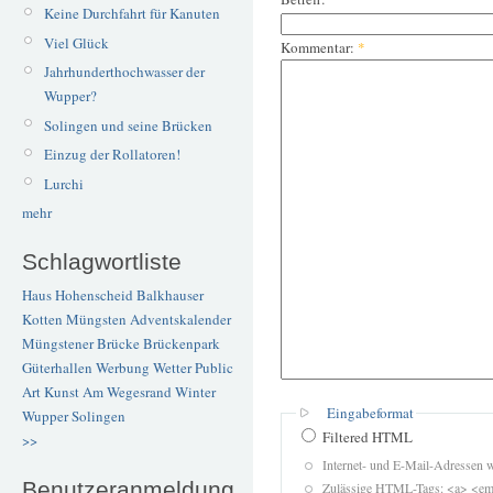
Keine Durchfahrt für Kanuten
Viel Glück
Kommentar:
*
Jahrhunderthochwasser der
Wupper?
Solingen und seine Brücken
Einzug der Rollatoren!
Lurchi
mehr
Schlagwortliste
Haus Hohenscheid
Balkhauser
Kotten
Müngsten
Adventskalender
Müngstener Brücke
Brückenpark
Güterhallen
Werbung
Wetter
Public
Art
Kunst
Am Wegesrand
Winter
Eingabeformat
Wupper
Solingen
Filtered HTML
>>
Internet- und E-Mail-Adressen 
Benutzeranmeldung
Zulässige HTML-Tags: <a> <em>