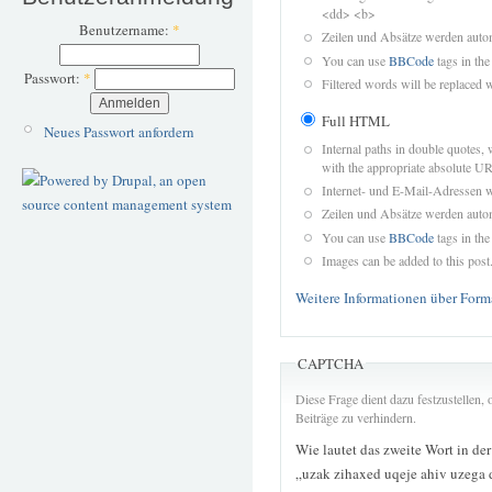
<dd> <b>
Benutzername:
*
Zeilen und Absätze werden autom
You can use
BBCode
tags in the
Passwort:
*
Filtered words will be replaced w
Full HTML
Neues Passwort anfordern
Internal paths in double quotes, 
with the appropriate absolute URL
Internet- und E-Mail-Adressen 
Zeilen und Absätze werden autom
You can use
BBCode
tags in the
Images can be added to this post
Weitere Informationen über Form
CAPTCHA
Diese Frage dient dazu festzustellen
Beiträge zu verhindern.
Wie lautet das zweite Wort in de
„uzak zihaxed uqeje ahiv uzega 