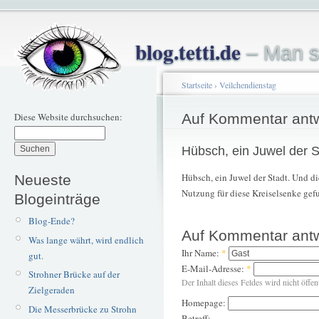
blog.tetti.de
– Man s
Startseite
›
Veilchendienstag
Diese Website durchsuchen:
Auf Kommentar ant
Hübsch, ein Juwel der S
Hübsch, ein Juwel der Stadt. Und d
Neueste
Nutzung für diese Kreiselsenke gef
Blogeinträge
Blog-Ende?
Auf Kommentar ant
Was lange währt, wird endlich
Ihr Name:
*
gut.
E-Mail-Adresse:
*
Strohner Brücke auf der
Der Inhalt dieses Feldes wird nicht öffen
Zielgeraden
Homepage:
Die Messerbrücke zu Strohn
Betreff: