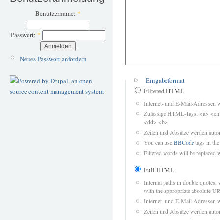
Benutzername:
*
Passwort:
*
Neues Passwort anfordern
Eingabeformat
Filtered HTML
Internet- und E-Mail-Adressen 
Zulässige HTML-Tags: <a> <em>
<dd> <b>
Zeilen und Absätze werden autom
You can use
BBCode
tags in the
Filtered words will be replaced w
Full HTML
Internal paths in double quotes, 
with the appropriate absolute URL
Internet- und E-Mail-Adressen 
Zeilen und Absätze werden autom