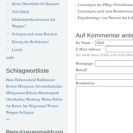
Keine Durchfahrt für Kanuten
- Leistungen des Pflege-Versicheru
- Leistungen nach dem Bundessozia
Viel Glück
- Eigenbeiträge von Nutzern der L
Jahrhunderthochwasser der
Wupper?
Solingen und seine Brücken
Auf Kommentar ant
Einzug der Rollatoren!
Ihr Name:
*
E-Mail-Adresse:
*
Lurchi
Der Inhalt dieses Feldes wird nicht öffen
mehr
Homepage:
Betreff:
Schlagwortliste
Haus Hohenscheid
Balkhauser
Kommentar:
*
Kotten
Müngsten
Adventskalender
Müngstener Brücke
Brückenpark
Güterhallen
Werbung
Wetter
Public
Art
Kunst
Am Wegesrand
Winter
Wupper
Solingen
>>
Benutzeranmeldung