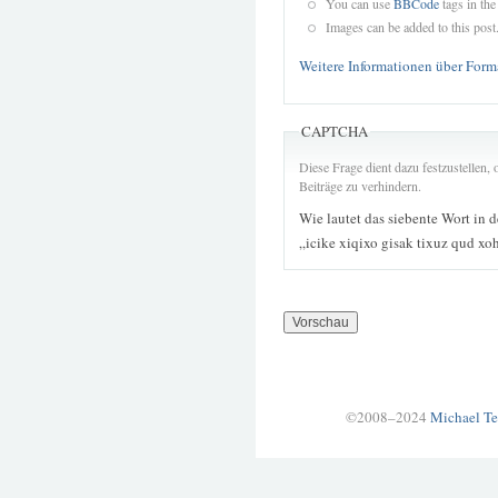
You can use
BBCode
tags in the
Images can be added to this post
Weitere Informationen über Form
CAPTCHA
Diese Frage dient dazu festzustellen
Beiträge zu verhindern.
Wie lautet das siebente Wort in 
„icike xiqixo gisak tixuz qud x
©2008–2024
Michael Te