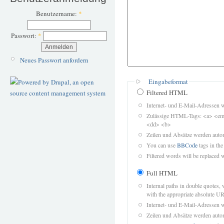
Benutzername:
*
Passwort:
*
Neues Passwort anfordern
Eingabeformat
Filtered HTML
Internet- und E-Mail-Adressen 
Zulässige HTML-Tags: <a> <em>
<dd> <b>
Zeilen und Absätze werden autom
You can use
BBCode
tags in the
Filtered words will be replaced w
Full HTML
Internal paths in double quotes, 
with the appropriate absolute URL
Internet- und E-Mail-Adressen 
Zeilen und Absätze werden autom