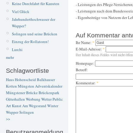
Keine Durchfahrt für Kanuten
- Leistungen des Pflege-Versicheru
- Leistungen nach dem Bundessozia
Viel Glück
- Eigenbeiträge von Nutzern der L
Jahrhunderthochwasser der
Wupper?
Solingen und seine Brücken
Auf Kommentar ant
Einzug der Rollatoren!
Ihr Name:
*
E-Mail-Adresse:
*
Lurchi
Der Inhalt dieses Feldes wird nicht öffen
mehr
Homepage:
Betreff:
Schlagwortliste
Haus Hohenscheid
Balkhauser
Kommentar:
*
Kotten
Müngsten
Adventskalender
Müngstener Brücke
Brückenpark
Güterhallen
Werbung
Wetter
Public
Art
Kunst
Am Wegesrand
Winter
Wupper
Solingen
>>
Benutzeranmeldung