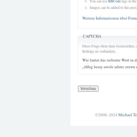
You can use
BBCode
tags in the
Images can be added to this post
Weitere Informationen über Form
CAPTCHA
Diese Frage dient dazu festzustellen
Beiträge zu verhindern.
Wie lautet das siebente Wort in 
„ififug lusoy awole adirec erawu 
©2008–2024
Michael Te