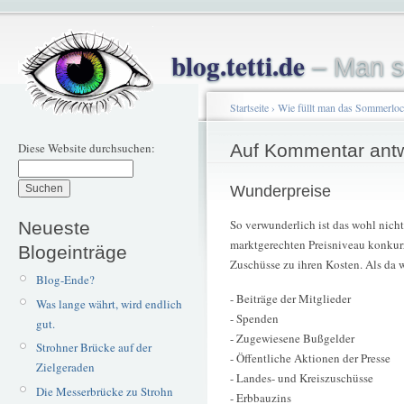
blog.tetti.de
– Man s
Startseite
›
Wie füllt man das Sommerlo
Diese Website durchsuchen:
Auf Kommentar ant
Wunderpreise
So verwunderlich ist das wohl nicht
Neueste
marktgerechten Preisniveau konkurr
Blogeinträge
Zuschüsse zu ihren Kosten. Als da 
Blog-Ende?
- Beiträge der Mitglieder
Was lange währt, wird endlich
- Spenden
gut.
- Zugewiesene Bußgelder
Strohner Brücke auf der
- Öffentliche Aktionen der Presse
Zielgeraden
- Landes- und Kreiszuschüsse
Die Messerbrücke zu Strohn
- Erbbauzins