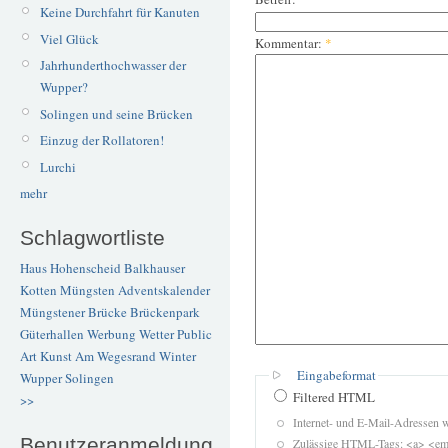
Keine Durchfahrt für Kanuten
Viel Glück
Kommentar:
*
Jahrhunderthochwasser der
Wupper?
Solingen und seine Brücken
Einzug der Rollatoren!
Lurchi
mehr
Schlagwortliste
Haus Hohenscheid
Balkhauser
Kotten
Müngsten
Adventskalender
Müngstener Brücke
Brückenpark
Güterhallen
Werbung
Wetter
Public
Art
Kunst
Am Wegesrand
Winter
Eingabeformat
Wupper
Solingen
Filtered HTML
>>
Internet- und E-Mail-Adressen 
Benutzeranmeldung
Zulässige HTML-Tags: <a> <em>