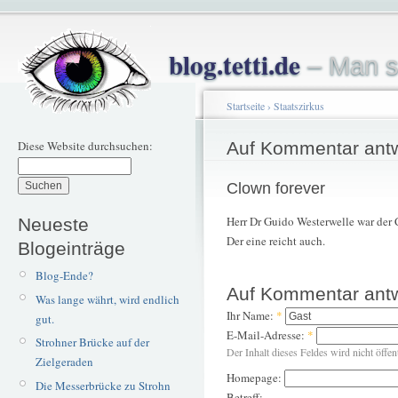
blog.tetti.de
– Man s
Startseite
›
Staatszirkus
Diese Website durchsuchen:
Auf Kommentar ant
Clown forever
Herr Dr Guido Westerwelle war der 
Neueste
Der eine reicht auch.
Blogeinträge
Blog-Ende?
Auf Kommentar ant
Was lange währt, wird endlich
Ihr Name:
*
gut.
E-Mail-Adresse:
*
Strohner Brücke auf der
Der Inhalt dieses Feldes wird nicht öffen
Zielgeraden
Homepage:
Die Messerbrücke zu Strohn
Betreff: