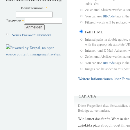
<dd> <b>
Benutzername:
*
Zeilen und Absätze werden autom
You can use
BBCode
tags in the
Passwort:
*
Filtered words will be replaced w
Full HTML
Neues Passwort anfordern
Internal paths in double quotes, 
with the appropriate absolute URL
Internet- und E-Mail-Adressen 
Zeilen und Absätze werden autom
You can use
BBCode
tags in the
Images can be added to this post
Weitere Informationen über Form
CAPTCHA
Diese Frage dient dazu festzustellen
Beiträge zu verhindern.
Wie lautet das fünfte Wort in der
„ujokida pizu abuquh udet ihi 