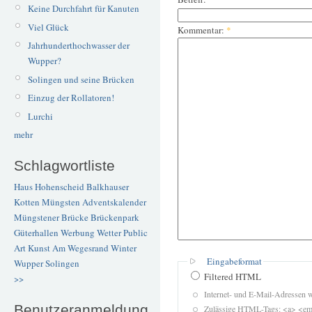
Keine Durchfahrt für Kanuten
Viel Glück
Kommentar:
*
Jahrhunderthochwasser der
Wupper?
Solingen und seine Brücken
Einzug der Rollatoren!
Lurchi
mehr
Schlagwortliste
Haus Hohenscheid
Balkhauser
Kotten
Müngsten
Adventskalender
Müngstener Brücke
Brückenpark
Güterhallen
Werbung
Wetter
Public
Art
Kunst
Am Wegesrand
Winter
Eingabeformat
Wupper
Solingen
Filtered HTML
>>
Internet- und E-Mail-Adressen 
Benutzeranmeldung
Zulässige HTML-Tags: <a> <em>