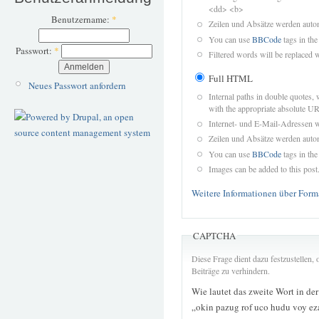
<dd> <b>
Benutzername:
*
Zeilen und Absätze werden autom
You can use
BBCode
tags in the
Passwort:
*
Filtered words will be replaced w
Full HTML
Neues Passwort anfordern
Internal paths in double quotes, 
with the appropriate absolute URL
Internet- und E-Mail-Adressen 
Zeilen und Absätze werden autom
You can use
BBCode
tags in the
Images can be added to this post
Weitere Informationen über Form
CAPTCHA
Diese Frage dient dazu festzustellen
Beiträge zu verhindern.
Wie lautet das zweite Wort in de
„okin pazug rof uco hudu voy e