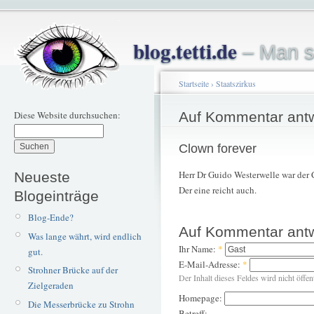
blog.tetti.de
– Man s
Startseite
›
Staatszirkus
Diese Website durchsuchen:
Auf Kommentar ant
Clown forever
Herr Dr Guido Westerwelle war der 
Neueste
Der eine reicht auch.
Blogeinträge
Blog-Ende?
Auf Kommentar ant
Was lange währt, wird endlich
Ihr Name:
*
gut.
E-Mail-Adresse:
*
Strohner Brücke auf der
Der Inhalt dieses Feldes wird nicht öffen
Zielgeraden
Homepage:
Die Messerbrücke zu Strohn
Betreff: