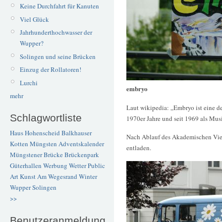
Keine Durchfahrt für Kanuten
Viel Glück
Jahrhunderthochwasser der
Wupper?
Solingen und seine Brücken
Einzug der Rollatoren!
Lurchi
embryo
mehr
Laut wikipedia: „Embryo ist eine d
Schlagwortliste
1970er Jahre und seit 1969 als Mus
Haus Hohenscheid
Balkhauser
Nach Ablauf des Akademischen Viert
Kotten
Müngsten
Adventskalender
entladen.
Müngstener Brücke
Brückenpark
Güterhallen
Werbung
Wetter
Public
Art
Kunst
Am Wegesrand
Winter
Wupper
Solingen
>>
Benutzeranmeldung