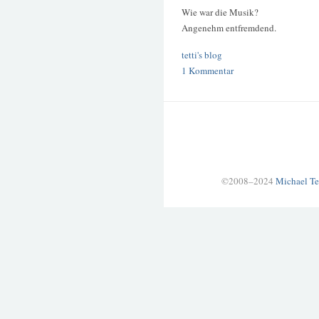
Wie war die Musik?
Angenehm entfremdend.
tetti's blog
1 Kommentar
©2008–2024
Michael Te