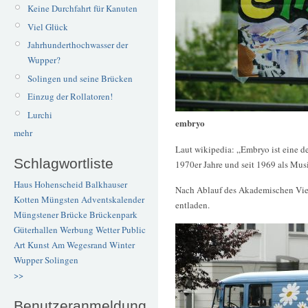
Keine Durchfahrt für Kanuten
Viel Glück
Jahrhunderthochwasser der
Wupper?
Solingen und seine Brücken
Einzug der Rollatoren!
Lurchi
embryo
mehr
Laut wikipedia: „Embryo ist eine d
Schlagwortliste
1970er Jahre und seit 1969 als Mus
Haus Hohenscheid
Balkhauser
Nach Ablauf des Akademischen Viert
Kotten
Müngsten
Adventskalender
entladen.
Müngstener Brücke
Brückenpark
Güterhallen
Werbung
Wetter
Public
Art
Kunst
Am Wegesrand
Winter
Wupper
Solingen
>>
Benutzeranmeldung