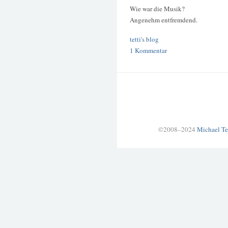
Wie war die Musik?
Angenehm entfremdend.
tetti's blog
1 Kommentar
©2008–2024
Michael Te