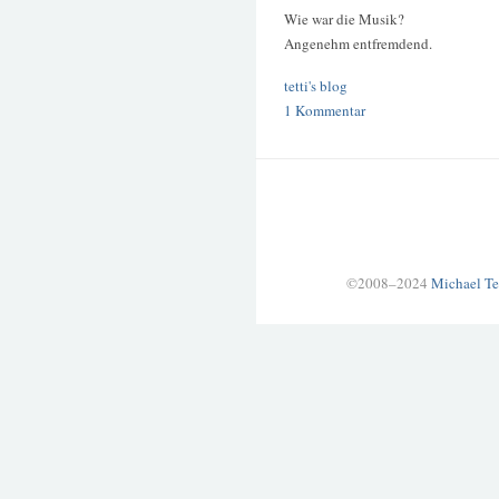
Wie war die Musik?
Angenehm entfremdend.
tetti's blog
1 Kommentar
©2008–2024
Michael Te