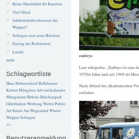
Keine Durchfahrt für Kanuten
Viel Glück
Jahrhunderthochwasser der
Wupper?
Solingen und seine Brücken
Einzug der Rollatoren!
Lurchi
embryo
mehr
Laut wikipedia: „Embryo ist eine d
Schlagwortliste
1970er Jahre und seit 1969 als Mus
Haus Hohenscheid
Balkhauser
Nach Ablauf des Akademischen Viert
Kotten
Müngsten
Adventskalender
entladen.
Müngstener Brücke
Brückenpark
Güterhallen
Werbung
Wetter
Public
Art
Kunst
Am Wegesrand
Winter
Wupper
Solingen
>>
Benutzeranmeldung