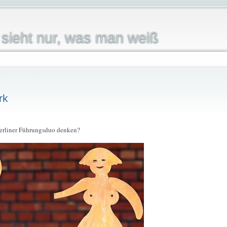
sieht nur, was man weiß
rk
Berliner Führungsduo denken?