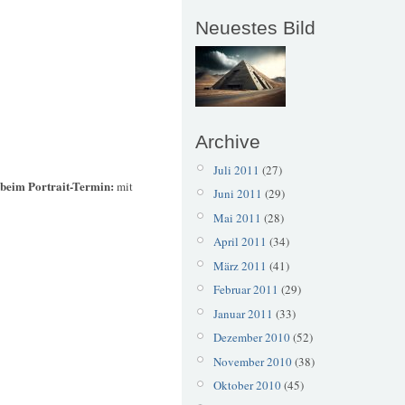
Neuestes Bild
Archive
Juli 2011
(27)
 beim Portrait-Termin:
mit
Juni 2011
(29)
Mai 2011
(28)
April 2011
(34)
März 2011
(41)
Februar 2011
(29)
Januar 2011
(33)
Dezember 2010
(52)
November 2010
(38)
Oktober 2010
(45)