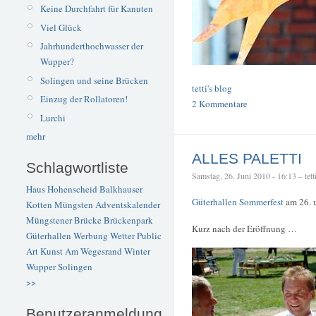
Keine Durchfahrt für Kanuten
Viel Glück
Jahrhunderthochwasser der
Wupper?
Solingen und seine Brücken
tetti's blog
Einzug der Rollatoren!
2 Kommentare
Lurchi
mehr
ALLES PALETTI
Schlagwortliste
Samstag, 26. Juni 2010 - 16:13 – tett
Haus Hohenscheid
Balkhauser
Güterhallen Sommerfest
am 26. 
Kotten
Müngsten
Adventskalender
Müngstener Brücke
Brückenpark
Kurz nach der Eröffnung …
Güterhallen
Werbung
Wetter
Public
Art
Kunst
Am Wegesrand
Winter
Wupper
Solingen
>>
Benutzeranmeldung