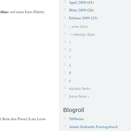
April 2009
(43)
März 2009
(26)
Bühne:
auf einer Euro-Palette
Februar 2009
(23)
« erste Seite
‹ vorherige Seite
1
2
3
4
5
6
nächste Seite ›
letzte Seite »
Blogroll
é Kern den Pinsel (Lara Leon-
500beine
Armin Gerhardts Fototagebuch