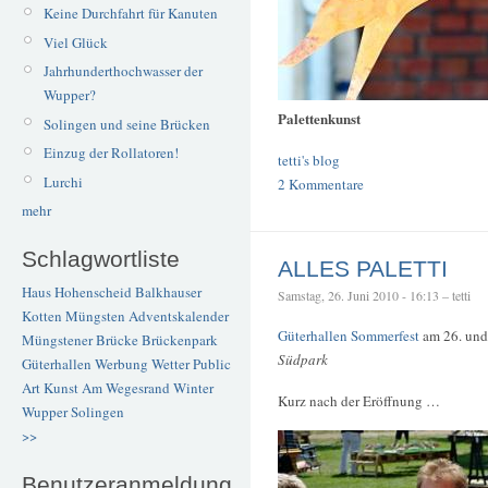
Keine Durchfahrt für Kanuten
Viel Glück
Jahrhunderthochwasser der
Wupper?
Palettenkunst
Solingen und seine Brücken
Einzug der Rollatoren!
tetti's blog
Lurchi
2 Kommentare
mehr
Schlagwortliste
ALLES PALETTI
Haus Hohenscheid
Balkhauser
Samstag, 26. Juni 2010 - 16:13 – tetti
Kotten
Müngsten
Adventskalender
Güterhallen Sommerfest
am 26. und
Müngstener Brücke
Brückenpark
Südpark
Güterhallen
Werbung
Wetter
Public
Art
Kunst
Am Wegesrand
Winter
Kurz nach der Eröffnung …
Wupper
Solingen
>>
Benutzeranmeldung