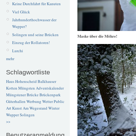
Keine Durchfahrt für Kanuten
Viel Glück
Jahrhunderthochwasser der
Wupper?
Solingen und seine Brücken
Maske über die Möhre!
Einzug der Rollatoren!
Lurchi
mehr
Schlagwortliste
Haus Hohenscheid
Balkhauser
Kotten
Müngsten
Adventskalender
Müngstener Brücke
Brückenpark
Güterhallen
Werbung
Wetter
Public
Art
Kunst
Am Wegesrand
Winter
Wupper
Solingen
>>
Benutzeranmeldung