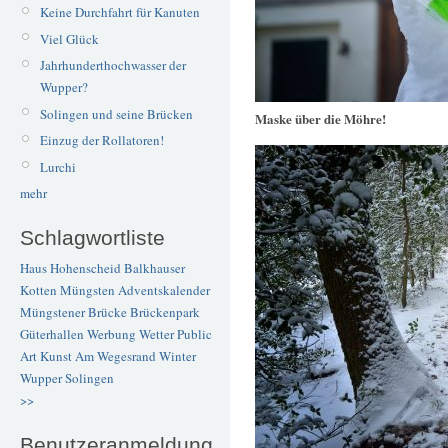
Keine Durchfahrt für Kanuten
Viel Glück
Jahrhunderthochwasser der
Wupper?
Solingen und seine Brücken
Maske über die Möhre!
Einzug der Rollatoren!
Lurchi
mehr
Schlagwortliste
Haus Hohenscheid
Balkhauser
Kotten
Müngsten
Adventskalender
Müngstener Brücke
Brückenpark
Güterhallen
Werbung
Wetter
Public
Art
Kunst
Am Wegesrand
Winter
Wupper
Solingen
>>
Benutzeranmeldung