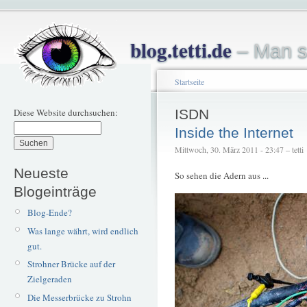
blog.tetti.de
– Man s
Startseite
Diese Website durchsuchen:
ISDN
Inside the Internet
Mittwoch, 30. März 2011 - 23:47 – tetti
Neueste
So sehen die Adern aus ...
Blogeinträge
Blog-Ende?
Was lange währt, wird endlich
gut.
Strohner Brücke auf der
Zielgeraden
Die Messerbrücke zu Strohn