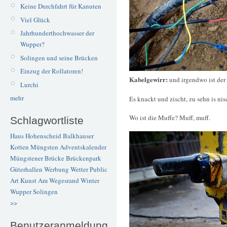
Keine Durchfahrt für Kanuten
Viel Glück
Jahrhunderthochwasser der
Wupper?
Solingen und seine Brücken
Einzug der Rollatoren!
Kabelgewirr:
und irgendwo ist der
Lurchi
mehr
Es knackt und zischt, zu sehn is nis
Wo ist die Muffe? Muff, muff.
Schlagwortliste
Haus Hohenscheid
Balkhauser
Kotten
Müngsten
Adventskalender
Müngstener Brücke
Brückenpark
Güterhallen
Werbung
Wetter
Public
Art
Kunst
Am Wegesrand
Winter
Wupper
Solingen
>>
Benutzeranmeldung