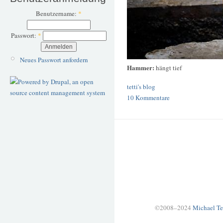
Benutzername:
*
Passwort:
*
Neues Passwort anfordern
Hammer:
hängt tief
tetti's blog
10 Kommentare
©2008–2024
Michael Te