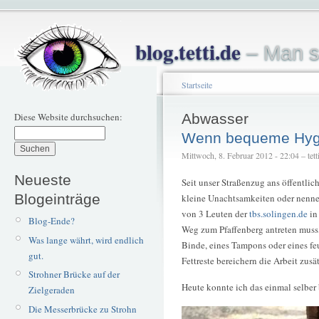
blog.tetti.de
– Man s
Startseite
Diese Website durchsuchen:
Abwasser
Wenn bequeme Hygien
Mittwoch, 8. Februar 2012 - 22:04 – tett
Neueste
Seit unser Straßenzug ans öffentlic
Blogeinträge
kleine Unachtsamkeiten oder nennen
von 3 Leuten der
tbs.solingen.de
in
Blog-Ende?
Weg zum Pfaffenberg antreten muss
Was lange währt, wird endlich
Binde, eines Tampons oder eines feu
gut.
Fettreste bereichern die Arbeit zusät
Strohner Brücke auf der
Heute konnte ich das einmal selber
Zielgeraden
Die Messerbrücke zu Strohn