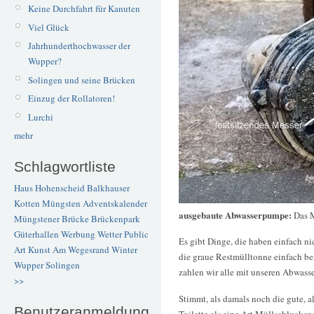
Keine Durchfahrt für Kanuten
Viel Glück
Jahrhunderthochwasser der
Wupper?
Solingen und seine Brücken
Einzug der Rollatoren!
Lurchi
mehr
Schlagwortliste
Haus Hohenscheid
Balkhauser
Kotten
Müngsten
Adventskalender
ausgebaute Abwasserpumpe:
Das M
Müngstener Brücke
Brückenpark
Güterhallen
Werbung
Wetter
Public
Es gibt Dinge, die haben einfach ni
Art
Kunst
Am Wegesrand
Winter
die graue Restmülltonne einfach be
Wupper
Solingen
zahlen wir alle mit unseren Abwass
>>
Stimmt, als damals noch die gute, a
Benutzeranmeldung
Toilette als eine Art Müllschlucke