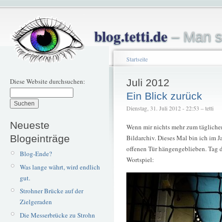
blog.tetti.de
– Man s
Startseite
Diese Website durchsuchen:
Juli 2012
Ein Blick zurück
Dienstag, 31. Juli 2012 - 22:53 – tetti
Neueste
Wenn mir nichts mehr zum täglichen 
Blogeinträge
Bildarchiv. Dieses Mal bin ich im 
offenen Tür hängengeblieben. Tag de
Blog-Ende?
Wortspiel:
Was lange währt, wird endlich
gut.
Strohner Brücke auf der
Zielgeraden
Die Messerbrücke zu Strohn