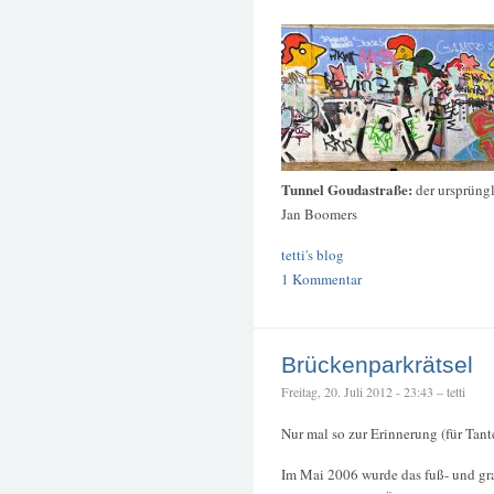
Tunnel Goudastraße:
der ursprüngl
Jan Boomers
tetti's blog
1 Kommentar
Brückenparkrätsel
Freitag, 20. Juli 2012 - 23:43 – tetti
Nur mal so zur Erinnerung (für Tan
Im Mai 2006 wurde das fuß- und gr