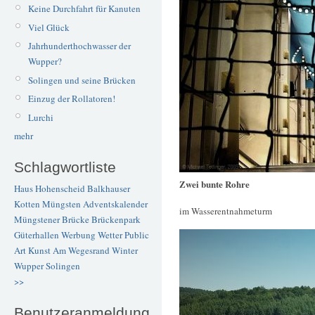
Keine Durchfahrt für Kanuten
Viel Glück
Jahrhunderthochwasser der
Wupper?
Solingen und seine Brücken
Einzug der Rollatoren!
Lurchi
mehr
Schlagwortliste
Zwei bunte Rohre
Haus Hohenscheid
Balkhauser
Kotten
Müngsten
Adventskalender
im Wasserentnahmeturm
Müngstener Brücke
Brückenpark
Güterhallen
Werbung
Wetter
Public
Art
Kunst
Am Wegesrand
Winter
Wupper
Solingen
>>
Benutzeranmeldung