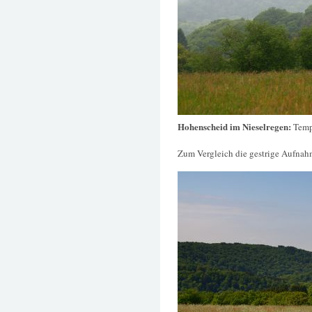
Hohenscheid im Nieselregen:
Temp
Zum Vergleich die gestrige Aufnah