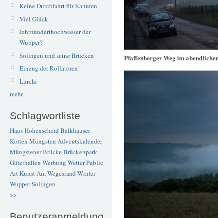
Keine Durchfahrt für Kanuten
Viel Glück
Jahrhunderthochwasser der
Wupper?
Solingen und seine Brücken
Pfaffenberger Weg im abendliche
Einzug der Rollatoren!
Lurchi
mehr
Schlagwortliste
Haus Hohenscheid
Balkhauser
Kotten
Müngsten
Adventskalender
Müngstener Brücke
Brückenpark
Güterhallen
Werbung
Wetter
Public
Art
Kunst
Am Wegesrand
Winter
Wupper
Solingen
>>
Benutzeranmeldung