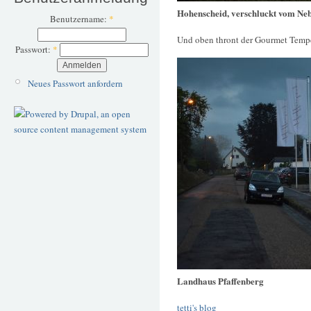
Hohenscheid, verschluckt vom Neb
Benutzername:
*
Und oben thront der Gourmet Temp
Passwort:
*
Neues Passwort anfordern
Landhaus Pfaffenberg
tetti's blog