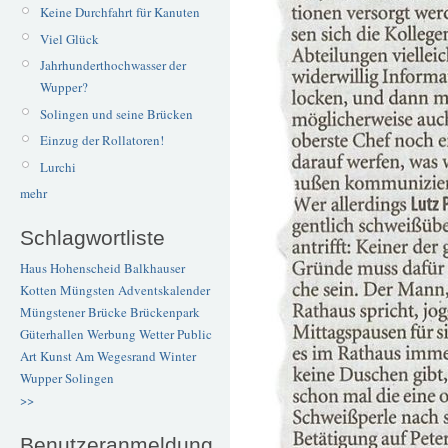
Keine Durchfahrt für Kanuten
Viel Glück
Jahrhunderthochwasser der
Wupper?
Solingen und seine Brücken
Einzug der Rollatoren!
Lurchi
mehr
Schlagwortliste
Haus Hohenscheid
Balkhauser
Kotten
Müngsten
Adventskalender
Müngstener Brücke
Brückenpark
Güterhallen
Werbung
Wetter
Public
Art
Kunst
Am Wegesrand
Winter
Wupper
Solingen
>>
Benutzeranmeldung