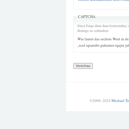
CAPTCHA
Diese Frage dient dazu festzustellen
Beiträge zu verhindern.
Wie lautet das sechste Wort in d
„icul upanube puhamor iqajin j
©2008–2024
Michael Te