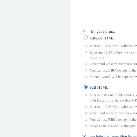
Eingabeformat
Filtered HTML
Internet- und E-Mail-Adressen 
Zulässige HTML-Tags: <a> <em>
<dd> <b>
Zeilen und Absätze werden autom
You can use
BBCode
tags in the
Filtered words will be replaced w
Full HTML
Internal paths in double quotes, 
with the appropriate absolute URL
Internet- und E-Mail-Adressen 
Zeilen und Absätze werden autom
You can use
BBCode
tags in the
Images can be added to this post
Weitere Informationen über Form