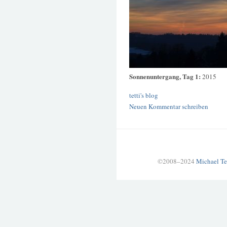
Sonnenuntergang, Tag 1:
2015
tetti's blog
Neuen Kommentar schreiben
©2008–2024
Michael Te