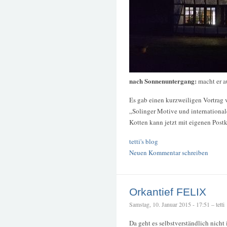
nach Sonnenuntergang:
macht er a
Es gab einen kurzweiligen Vortrag
„Solinger Motive und internationa
Kotten kann jetzt mit eigenen Post
tetti's blog
Neuen Kommentar schreiben
Orkantief FELIX
Samstag, 10. Januar 2015 - 17:51 – tetti
Da geht es selbstverständlich nicht