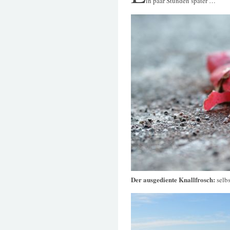
in paar Stunden später …
Der ausgediente Knallfrosch:
selb