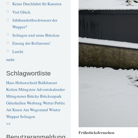
Keine Durchfahrt für Kanuten
Viel Glück
Jahrhunderthochwasser der
Wupper?
Solingen und seine Brücken
Einzug der Rollatoren!
Lurchi
mehr
Schlagwortliste
Haus Hohenscheid
Balkhauser
Kotten
Müngsten
Adventskalender
Müngstener Brücke
Brückenpark
Güterhallen
Werbung
Wetter
Public
Art
Kunst
Am Wegesrand
Winter
Wupper
Solingen
>>
Frühstücksfernsehen
Benutzeranmeldung