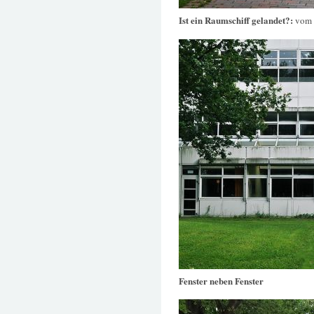
Ist ein Raumschiff gelandet?:
vom 
Fenster neben Fenster