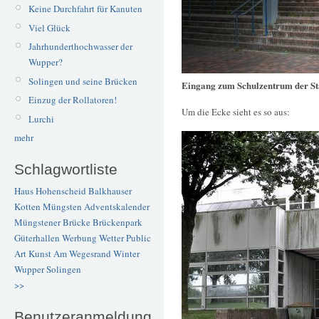
Keine Durchfahrt für Kanuten
Viel Glück
Jahrhunderthochwasser der
Wupper?
Solingen und seine Brücken
Eingang zum Schulzentrum der St
Einzug der Rollatoren!
Um die Ecke sieht es so aus:
Lurchi
mehr
Schlagwortliste
Haus Hohenscheid
Balkhauser
Kotten
Müngsten
Adventskalender
Müngstener Brücke
Brückenpark
Güterhallen
Werbung
Wetter
Public
Art
Kunst
Am Wegesrand
Winter
Wupper
Solingen
>>
Benutzeranmeldung