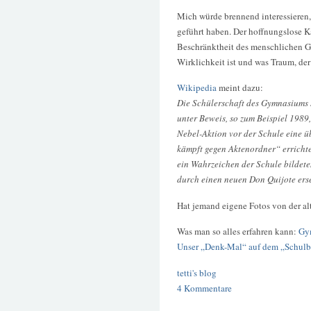
Mich würde brennend interessieren,
geführt haben. Der hoffnungslose 
Beschränktheit des menschlichen Ge
Wirklichkeit ist und was Traum, der
Wikipedia
meint dazu:
Die Schülerschaft des Gymnasiums s
unter Beweis, so zum Beispiel 1989
Nebel-Aktion vor der Schule eine 
kämpft gegen Aktenordner“ errichte
ein Wahrzeichen der Schule bildete
durch einen neuen Don Quijote erse
Hat jemand eigene Fotos von der al
Was man so alles erfahren kann:
Gym
Unser „Denk-Mal“ auf dem „Schulb
tetti's blog
4 Kommentare