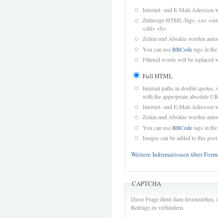
Internet- und E-Mail-Adressen 
Zulässige HTML-Tags: <a> <em>
<dd> <b>
Zeilen und Absätze werden autom
You can use
BBCode
tags in the
Filtered words will be replaced w
Full HTML
Internal paths in double quotes, 
with the appropriate absolute URL
Internet- und E-Mail-Adressen 
Zeilen und Absätze werden autom
You can use
BBCode
tags in the
Images can be added to this post
Weitere Informationen über Form
CAPTCHA
Diese Frage dient dazu festzustellen
Beiträge zu verhindern.