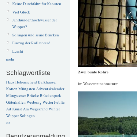
Keine Durchfahrt für Kanuten
Viel Glück
Jahrhunderthochwasser der
Wupper?
Solingen und seine Brücken
Einzug der Rollatoren!
Lurchi
mehr
Zwei bunte Rohre
Schlagwortliste
Haus Hohenscheid
Balkhauser
im Wasserentnahmeturm
Kotten
Müngsten
Adventskalender
Müngstener Brücke
Brückenpark
Güterhallen
Werbung
Wetter
Public
Art
Kunst
Am Wegesrand
Winter
Wupper
Solingen
>>
Benutzeranmeldung