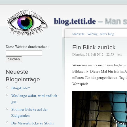
blog.tetti.de
– Man s
Startseite
›
Weblog
›
tetti's blog
Diese Website durchsuchen:
Ein Blick zurück
Dienstag, 31. Juli 2012 - 22:53 – tetti
Wenn mir nichts mehr zum täglichen 
Neueste
Bildarchiv. Dieses Mal bin ich im 
offenen Tür hängengeblieben. Tag de
Blogeinträge
Wortspiel:
Blog-Ende?
Was lange währt, wird endlich
gut.
Strohner Brücke auf der
Zielgeraden
Die Messerbrücke zu Strohn