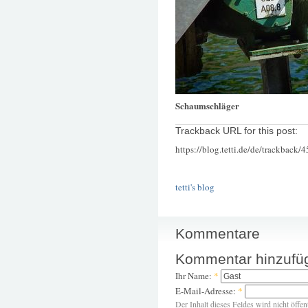
Schaumschläger
Trackback URL for this post:
https://blog.tetti.de/de/trackback/
tetti's blog
Kommentare
Kommentar hinzufü
Ihr Name:
*
E-Mail-Adresse:
*
Der Inhalt dieses Feldes wird nicht öffen