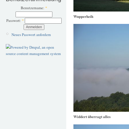
Benutzername:
*
Wupperheih
Passwort:
*
Neues Passwort anfordern
Widdert überragt alles