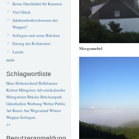
Keine Durchfahrt für Kanuten
Viel Glück
Jahrhunderthochwasser der
Wupper?
Solingen und seine Brücken
Einzug der Rollatoren!
Morgennebel
Lurchi
mehr
Schlagwortliste
Haus Hohenscheid
Balkhauser
Kotten
Müngsten
Adventskalender
Müngstener Brücke
Brückenpark
Güterhallen
Werbung
Wetter
Public
Art
Kunst
Am Wegesrand
Winter
Wupper
Solingen
>>
Benutzeranmeldung