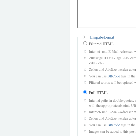
Eingabeformat
Filtered HTML
Internet- und E-Mail-Adressen 
Zulässige HTML-Tags: <a> <em>
<dd> <b>
Zeilen und Absätze werden autom
You can use
BBCode
tags in the
Filtered words will be replaced w
Full HTML
Internal paths in double quotes, 
with the appropriate absolute URL
Internet- und E-Mail-Adressen 
Zeilen und Absätze werden autom
You can use
BBCode
tags in the
Images can be added to this post