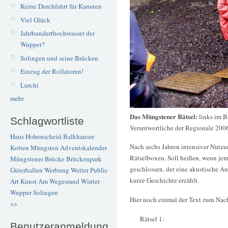
Keine Durchfahrt für Kanuten
Viel Glück
Jahrhunderthochwasser der
Wupper?
Solingen und seine Brücken
Einzug der Rollatoren!
Lurchi
mehr
Das Müngstener Rätsel:
links im B
Schlagwortliste
Verantwortliche der Regionale 200
Haus Hohenscheid
Balkhauser
Nach sechs Jahren intensiver Nutzu
Kotten
Müngsten
Adventskalender
Rätselboxen. Soll heißen, wenn jema
Müngstener Brücke
Brückenpark
geschlossen, der eine akustische A
Güterhallen
Werbung
Wetter
Public
kurze Geschichte erzählt.
Art
Kunst
Am Wegesrand
Winter
Wupper
Solingen
Hier noch einmal der Text zum Nach
>>
Rätsel 1:
Benutzeranmeldung