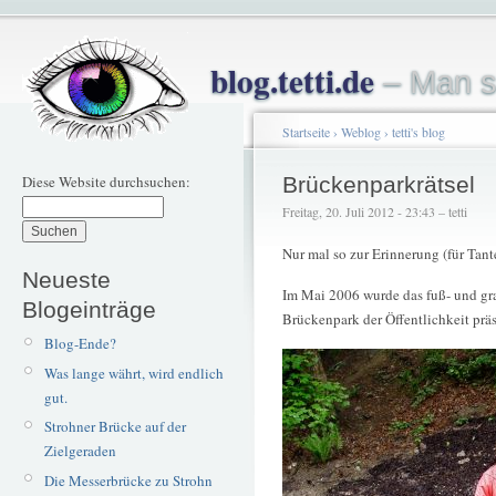
blog.tetti.de
– Man s
Startseite
›
Weblog
›
tetti's blog
Diese Website durchsuchen:
Brückenparkrätsel
Freitag, 20. Juli 2012 - 23:43 – tetti
Nur mal so zur Erinnerung (für Tan
Neueste
Im Mai 2006 wurde das fuß- und gr
Blogeinträge
Brückenpark der Öffentlichkeit präs
Blog-Ende?
Was lange währt, wird endlich
gut.
Strohner Brücke auf der
Zielgeraden
Die Messerbrücke zu Strohn